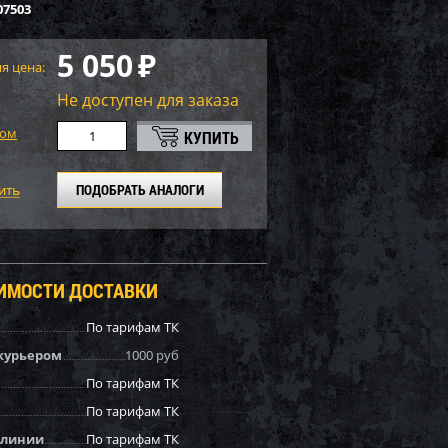
07503
5 050
₽
я цена:
Не доступен для заказа
том
ПОДОБРАТЬ АНАЛОГИ
ОИМОСТИ ДОСТАВКИ
По тарифам ТК
курьером
1000 руб
По тарифам ТК
По тарифам ТК
 линии
По тарифам ТК