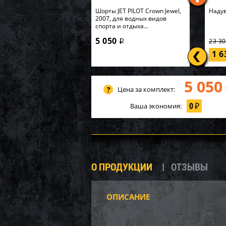
Шорты JET PILOT Crown Jewel,
Надув
2007, для водных видов
спорта и отдыха...
5 050
23 3
i
1 
5 050
Цена за комплект:
0
Ваша экономия:
₽
О ПРОДУКЦИИ
ОТЗЫВЫ
ОПИСАНИЕ
AQ251
компл
K267W