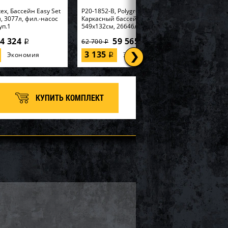
tex, Бассейн Easy Set
P20-1852-B, Polygroup,
, 3077л, фил.-насос
Каркасный бассейн
уп.1
549х132см, 26646л...
4 324
59 565
62 700
i
i
i
3 135
Экономия
Экономия
i
КУПИТЬ КОМПЛЕКТ
tex, Набор для игры
57552, Intex, Надувная
185см "Горилла" с
игрушка-наездник 163х86см
ивателем, уп.2
"Единорог" до 40кг, от 3 лет...