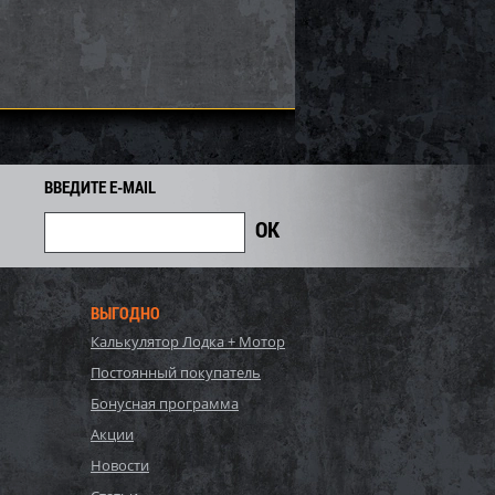
6 660
1 488
1 750
i
i
i
262
Экономия
Экономия
i
ВВЕДИТЕ E-MAIL
ВЫГОДНО
Калькулятор Лодка + Мотор
S, Polygroup,
54122 BW, Bestway, Детский
Постоянный покупатель
ый бассейн
надувной бассейн
132см, 17203л...
254х168х102см "Баскетбол"...
Бонусная программа
81 700
3 578
Акции
4 020
i
i
i
442
Экономия
Экономия
Новости
i
i