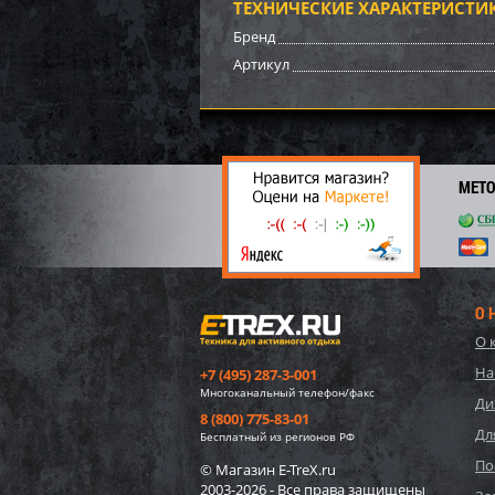
ТЕХНИЧЕСКИЕ ХАРАКТЕРИСТИ
6 90
Бренд
69
Артикул
МЕТ
О 
О 
10942
На
+7 (495) 287-3-001
карка
Многоканальный телефон/факс
220x1
Ди
8 (800) 775-83-01
Дл
6 33
Бесплатный из регионов РФ
63
По
© Магазин E-TreX.ru
2003-2026 - Все права защищены