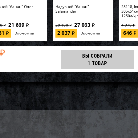
ной "банан" Otter
Надувной "банан"
28118, In
Salamander
305х61см
1250л/ч, 
21 669
27 063
00
29 100
4 970
i
i
i
i
i
631
2 037
646
Экономия
Экономия
i
i
i
₽
ВЫ СОБРАЛИ
1 ТОВАР
86, KOKIDO, Уборочный
64902, Intex, Надувная
56595, In
ект Kokido Classic
кровать 99х191х46см
170х170х
BX 7 аксессуаров, уп.1
"Premaire Elevated" встр.нас...
разбрызг