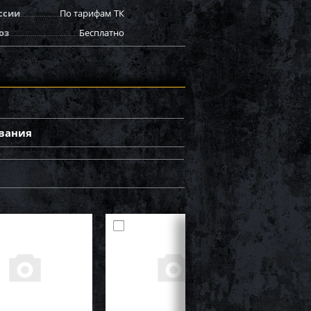
ссии
По тарифам ТК
оз
Бесплатно
вания