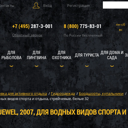
онтакты
Вход
Регистрация
пн-сб
+7 (495)
287-3-001
8 (800)
775-83-01
вс
Обратный звонок
По России бесплатный
ДЛЯ
ДЛЯ
ДЛЯ
ДЛЯ ДОМА И
ДЛЯ ТУРИСТА
Э
РЫБОЛОВА
ПИНГВИНА
ОХОТНИКА
САДА
вка для активного отдыха
/
Гидроодежда
/
Бордшорты, купальники
/
дных видов спорта и отдыха, стрейчевые, белые 32
JEWEL, 2007, ДЛЯ ВОДНЫХ ВИДОВ СПОРТА И