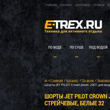
Главная
Каталог
Доставка
Оплата
К
ПО ВОДЕ
ПО СУШЕ
ПОД ВОДОЙ
Главная
/
Каталог
/
По воде
/
Экипиро
Шорты JET PILOT Crown Jewel, 2007, для во
ШОРТЫ JET PILOT CROWN 
СТРЕЙЧЕВЫЕ, БЕЛЫЕ 32