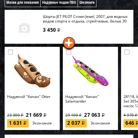
Маски для плавания
Надувные лодки ПВХ
Шезлонги
Шорты JET PILOT Crown Jewel, 2007, для водных
видов спорта и отдыха, стрейчевые, белые 30
3 450
i
Надувной "банан" Otter
Надувной "банан"
28118, I
Salamander
Set 305
насос 1
21 669
27 063
23 300
29 100
4 970
i
i
i
i
i
1 631
2 037
646
Экономия
Экономия
i
i