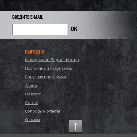
6 660
1 488
1 750
i
i
i
262
Экономия
Экономия
i
ВВЕДИТЕ E-MAIL
ВЫГОДНО
Калькулятор Лодка + Мотор
Постоянный покупатель
Бонусная программа
Акции
Новости
S, Polygroup,
54122 BW, Bestway, Детский
Статьи
ый бассейн
надувной бассейн
Вопросы и ответы
132см, 17203л...
254х168х102см "Баскетбол"...
81 700
Отзывы
3 578
4 020
i
i
i
442
Экономия
Экономия
i
i