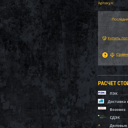
Артикул:
Последня
Купить по
РАСЧЕТ СТ
ПЭК
Доставка 
Возовоз
СДЭК
Деловые