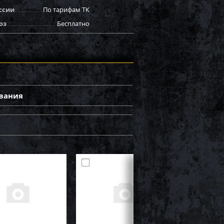
ссии
По тарифам ТК
оз
Бесплатно
вания