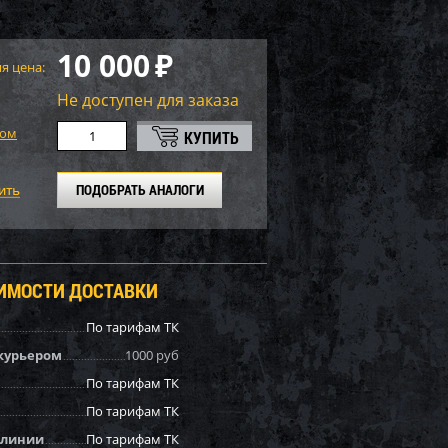
10 000
₽
я цена:
Не доступен для заказа
том
ПОДОБРАТЬ АНАЛОГИ
ОИМОСТИ ДОСТАВКИ
По тарифам ТК
курьером
1000 руб
По тарифам ТК
По тарифам ТК
 линии
По тарифам ТК