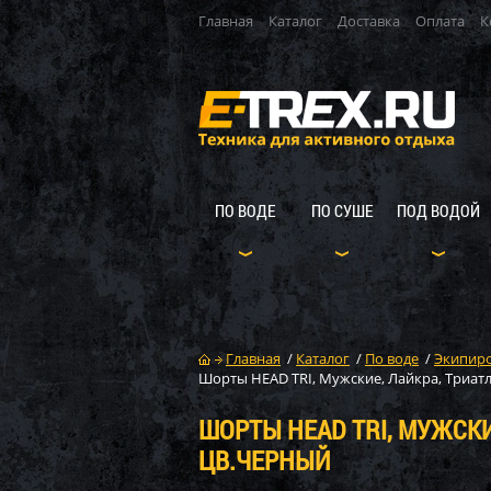
Главная
Каталог
Доставка
Оплата
К
ПО ВОДЕ
ПО СУШЕ
ПОД ВОДОЙ
Главная
/
Каталог
/
По воде
/
Экипиро
Шорты HEAD TRI, Мужские, Лайкра, Триатл
ШОРТЫ HEAD TRI, МУЖСКИЕ
ЦВ.ЧЕРНЫЙ