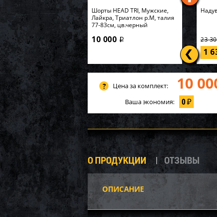
Шорты HEAD TRI, Мужские,
Надув
Лайкра, Триатлон р.M, талия
77-83см, цв.черный
10 000
23 3
i
1 
10 00
Цена за комплект:
0
Ваша экономия:
₽
О ПРОДУКЦИИ
ОТЗЫВЫ
ОПИСАНИЕ
AQ251
компл
K267W