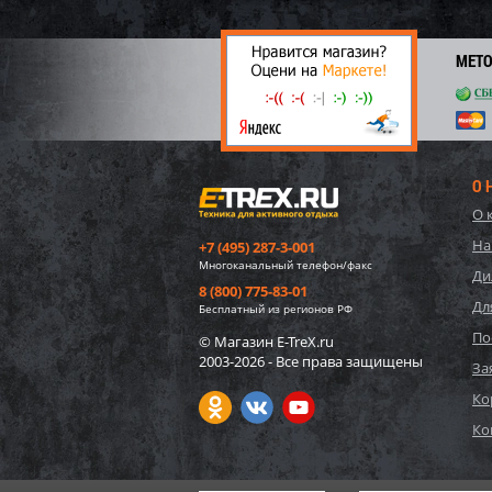
6 90
69
МЕТ
О 
О 
На
+7 (495) 287-3-001
Многоканальный телефон/факс
Ди
8 (800) 775-83-01
Дл
Бесплатный из регионов РФ
По
© Магазин E-TreX.ru
2003-2026 - Все права защищены
10942
За
карка
Ко
220x1
Ко
6 33
63