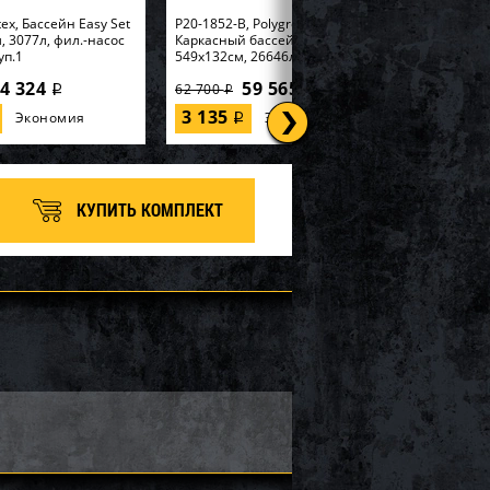
tex, Бассейн Easy Set
P20-1852-B, Polygroup,
, 3077л, фил.-насос
Каркасный бассейн
уп.1
549х132см, 26646л...
4 324
59 565
62 700
i
i
i
3 135
Экономия
Экономия
i
КУПИТЬ КОМПЛЕКТ
tex, Набор для игры
57552, Intex, Надувная
185см "Горилла" с
игрушка-наездник 163х86см
ивателем, уп.2
"Единорог" до 40кг, от 3 лет...