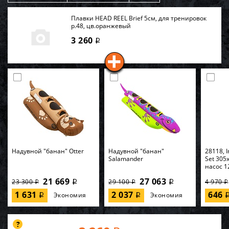
Плавки HEAD REEL Brief 5см, для тренировок
р.48, цв.оранжевый
3 260
i
Надувной "банан" Otter
Надувной "банан"
28118, I
Salamander
Set 305
насос 1
21 669
27 063
23 300
29 100
4 970
i
i
i
i
i
1 631
2 037
646
Экономия
Экономия
i
i