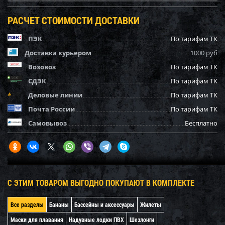
РАСЧЕТ СТОИМОСТИ ДОСТАВКИ
ПЭК
По тарифам ТК
Доставка курьером
1000 руб
Возовоз
По тарифам ТК
СДЭК
По тарифам ТК
Деловые линии
По тарифам ТК
Почта России
По тарифам ТК
Самовывоз
Бесплатно
С ЭТИМ ТОВАРОМ ВЫГОДНО ПОКУПАЮТ В КОМПЛЕКТЕ
Все разделы
Бананы
Бассейны и аксессуары
Жилеты
Маски для плавания
Надувные лодки ПВХ
Шезлонги