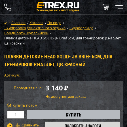
Главная
/
Каталог
/
По воде
/
Экипировка для активного отдыха
/
Гидроодежда
/
Бордшорты, купальники
/
Плавки детские HEAD SOLID- JR Brief 5см, для тренировок р.на 5лет,
цв.красный
ПЛАВКИ ДЕТСКИЕ HEAD SOLID- JR BRIEF 5СМ, ДЛЯ
ТРЕНИРОВОК Р.НА 5ЛЕТ, ЦВ.КРАСНЫЙ
Артикул:
3 140
₽
Последняя цена:
Не доступен для заказа
Купить потом
ПОДОБРАТЬ АНАЛОГИ