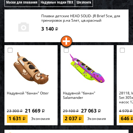
Маски для плавания
Надувные лодки ПВХ
Шезлонги
Плавки детские HEAD SOLID- JR Brief 5см, для
тренировок р.на 5лет, цв.красный
3 140
i
Надувной "банан" Otter
Надувной "банан"
28118, I
Salamander
Set 305
насос 1
21 669
27 063
23 300
29 100
4 970
i
i
i
i
i
1 631
2 037
646
Экономия
Экономия
i
i