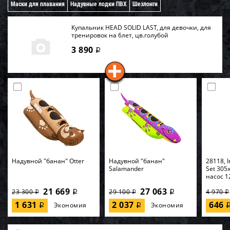
Маски для плавания
Надувные лодки ПВХ
Шезлонги
Купальник HEAD SOLID LAST, для девочки, для
тренировок на 6лет, цв.голубой
3 890
i
Надувной "банан" Otter
Надувной "банан"
28118, I
Salamander
Set 305
насос 1
21 669
27 063
23 300
29 100
4 970
i
i
i
i
i
1 631
2 037
646
Экономия
Экономия
i
i