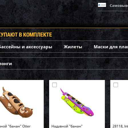
Самовыв
КУПАЮТ В КОМПЛЕКТЕ
Бассейны и аксессуары
Жилеты
Маски для пла
лонги
ной "банан" Otter
Надувной "банан"
28118, In