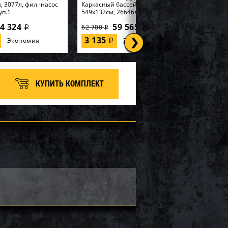
, 3077л, фил.-насос
Каркасный бассейн
уп.1
549х132см, 26646л...
4 324
59 565
62 700
i
i
i
3 135
Экономия
Экономия
i
КУПИТЬ КОМПЛЕКТ
tex, Набор для игры
57552, Intex, Надувная
185см "Горилла" с
игрушка-наездник 163х86см
ивателем, уп.2
"Единорог" до 40кг, от 3 лет...
6 660
1 488
1 750
i
i
i