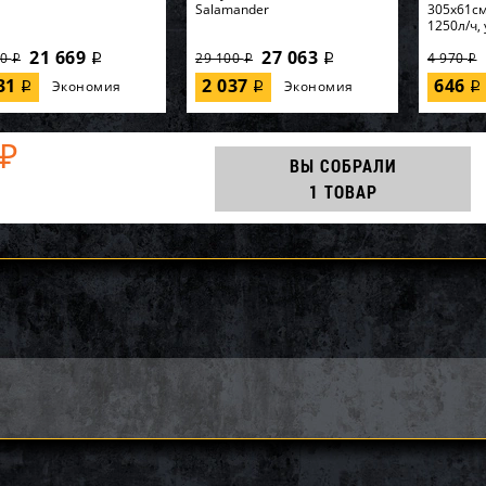
Salamander
305х61см
1250л/ч, 
21 669
27 063
00
29 100
4 970
i
i
i
i
i
631
2 037
646
Экономия
Экономия
i
i
i
₽
ВЫ СОБРАЛИ
1 ТОВАР
86, KOKIDO, Уборочный
64902, Intex, Надувная
56595, In
ект Kokido Classic
кровать 99х191х46см
170х170х
BX 7 аксессуаров, уп.1
"Premaire Elevated" встр.нас...
разбрызг
6 210
8 100
0
9 000
7 400
i
i
i
i
i