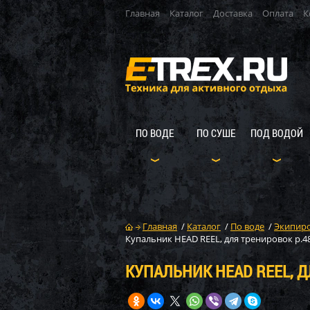
Главная
Каталог
Доставка
Оплата
К
ПО ВОДЕ
ПО СУШЕ
ПОД ВОДОЙ
Главная
/
Каталог
/
По воде
/
Экипиро
Купальник HEAD REEL, для тренировок р.48
КУПАЛЬНИК HEAD REEL, Д