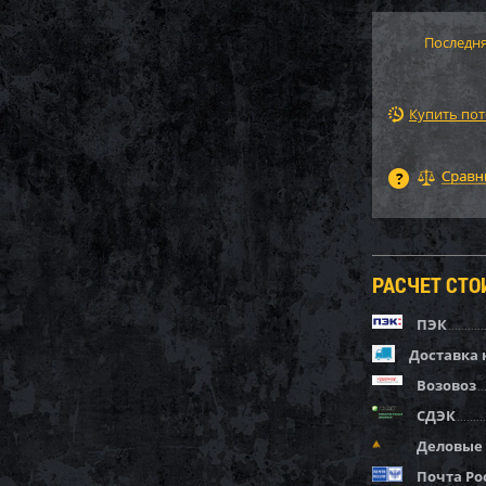
Последня
Купить по
РАСЧЕТ СТ
ПЭК
Доставка 
Возовоз
СДЭК
Деловые
Почта Ро