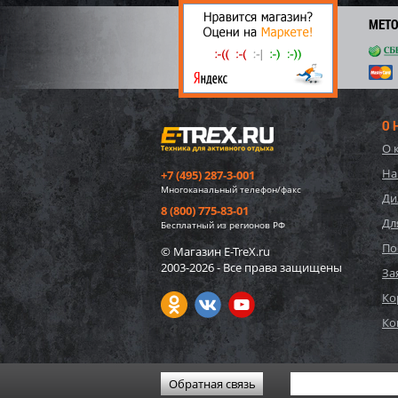
69
МЕТ
О 
О 
На
+7 (495) 287-3-001
Многоканальный телефон/факс
Ди
8 (800) 775-83-01
Дл
Бесплатный из регионов РФ
По
© Магазин E-TreX.ru
2003-2026 - Все права защищены
10942
За
карка
Ко
220x1
Ко
6 33
63
Обратная связь