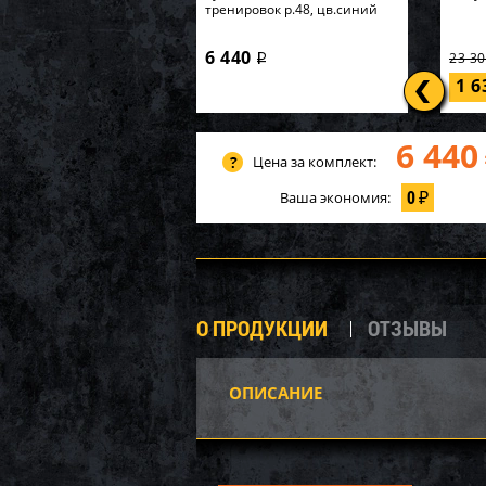
тренировок р.48, цв.синий
6 440
23 3
i
1 
6 440
Цена за комплект:
0
Ваша экономия:
₽
О ПРОДУКЦИИ
ОТЗЫВЫ
ОПИСАНИЕ
AQ251
компл
K267W
6 90