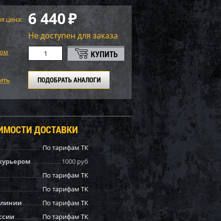
6 440
₽
я цена:
Не доступен для заказа
том
ПОДОБРАТЬ АНАЛОГИ
ОИМОСТИ ДОСТАВКИ
По тарифам ТК
курьером
1000 руб
По тарифам ТК
По тарифам ТК
 линии
По тарифам ТК
ссии
По тарифам ТК