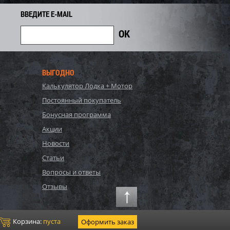
262
Экономия
Экономия
i
ВВЕДИТЕ E-MAIL
ВЫГОДНО
Калькулятор Лодка + Мотор
Постоянный покупатель
Бонусная программа
Акции
Новости
S, Polygroup,
54122 BW, Bestway, Детский
Статьи
ый бассейн
надувной бассейн
Вопросы и ответы
132см, 17203л...
254х168х102см "Баскетбол"...
81 700
Отзывы
3 578
4 020
i
i
i
442
Экономия
Экономия
i
i
Корзина:
пуста
Оформить заказ