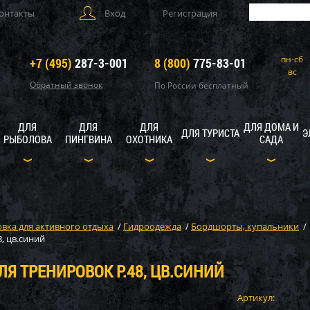
онтакты
Вход
Регистрация
пн-сб
+7 (495)
287-3-001
8 (800)
775-83-01
вс
Обратный звонок
По России бесплатный
ДЛЯ
ДЛЯ
ДЛЯ
ДЛЯ ДОМА И
ДЛЯ ТУРИСТА
Э
РЫБОЛОВА
ПИНГВИНА
ОХОТНИКА
САДА
вка для активного отдыха
/
Гидроодежда
/
Бордшорты, купальники
/
, цв.синий
ЛЯ ТРЕНИРОВОК Р.48, ЦВ.СИНИЙ
Артикул: