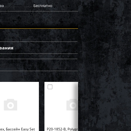
оз
Бесплатно
вания
tex, Бассейн Easy Set
P20-1852-B, Polygroup,