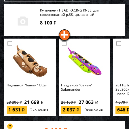
Купальник HEAD RACING KNEE, для
соревнований р.38, цв.красный
8 100
i
Надувной "банан" Otter
Надувной "банан"
28118, I
Salamander
Set 305
насос 1
21 669
27 063
23 300
29 100
4 970
i
i
i
i
i
1 631
2 037
646
Экономия
Экономия
i
i