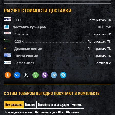
РАСЧЕТ СТОИМОСТИ ДОСТАВКИ
ПЭК
По тарифам ТК
Доставка курьером
1000 руб
Возовоз
По тарифам ТК
СДЭК
По тарифам ТК
Деловые линии
По тарифам ТК
Почта России
По тарифам ТК
Самовывоз
Бесплатно
С ЭТИМ ТОВАРОМ ВЫГОДНО ПОКУПАЮТ В КОМПЛЕКТЕ
Все разделы
Бананы
Бассейны и аксессуары
Жилеты
Маски для плавания
Надувные лодки ПВХ
Шезлонги