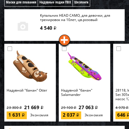
Маски для плавания
Надувные лодки ПВХ
Шезлонги
Купальник HEAD CAMO, для девочки, для
тренировок на 10лет, цв.розовый
4 540
i
Надувной "банан" Otter
Надувной "банан"
28118, I
Salamander
Set 305
насос 1
21 669
27 063
23 300
29 100
4 970
i
i
i
i
i
1 631
2 037
646
Экономия
Экономия
i
i