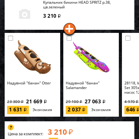
Купальник бикини HEAD SPRITZ р.38,
цв.зеленый
3 210
i
Надувной "банан" Otter
Надувной "банан"
28118, I
Salamander
Set 305
насос 1
21 669
27 063
23 300
29 100
4 970
i
i
i
i
i
1 631
2 037
646
Экономия
Экономия
i
i
3 210
₽
Цена за комплект: