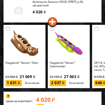
Купальник бикини HEAD SPRITZ р.36,
цв.красный
4 020
i
Надувной "банан" Otter
Надувной "банан"
28118, I
Salamander
Set 305
насос 1
21 669
27 063
23 300
29 100
4 970
i
i
i
i
i
1 631
2 037
646
Экономия
Экономия
i
i
4 020
₽
Цена за комплект: