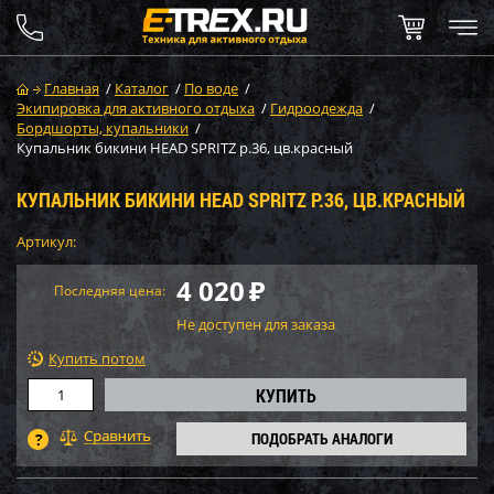
Главная
/
Каталог
/
По воде
/
Экипировка для активного отдыха
/
Гидроодежда
/
Бордшорты, купальники
/
Купальник бикини HEAD SPRITZ р.36, цв.красный
КУПАЛЬНИК БИКИНИ HEAD SPRITZ Р.36, ЦВ.КРАСНЫЙ
Артикул:
4 020
₽
Последняя цена:
Не доступен для заказа
Купить потом
ПОДОБРАТЬ АНАЛОГИ