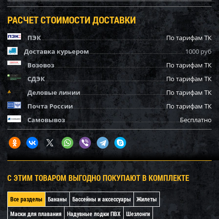
РАСЧЕТ СТОИМОСТИ ДОСТАВКИ
ПЭК
По тарифам ТК
Доставка курьером
1000 руб
Возовоз
По тарифам ТК
СДЭК
По тарифам ТК
Деловые линии
По тарифам ТК
Почта России
По тарифам ТК
Самовывоз
Бесплатно
С ЭТИМ ТОВАРОМ ВЫГОДНО ПОКУПАЮТ В КОМПЛЕКТЕ
Все разделы
Бананы
Бассейны и аксессуары
Жилеты
Маски для плавания
Надувные лодки ПВХ
Шезлонги