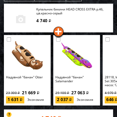
Купальник бикини HEAD CROSS EXTRA р.46,
цв.красно-серый
4 740
i
Надувной "банан" Otter
Надувной "банан"
28118, I
Salamander
Set 305
насос 1
21 669
27 063
23 300
29 100
4 970
i
i
i
i
i
1 631
2 037
646
Экономия
Экономия
i
i