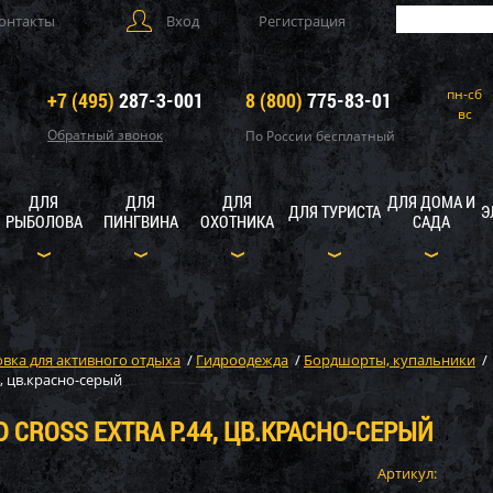
онтакты
Вход
Регистрация
пн-сб
+7 (495)
287-3-001
8 (800)
775-83-01
вс
Обратный звонок
По России бесплатный
ДЛЯ
ДЛЯ
ДЛЯ
ДЛЯ ДОМА И
ДЛЯ ТУРИСТА
Э
РЫБОЛОВА
ПИНГВИНА
ОХОТНИКА
САДА
вка для активного отдыха
/
Гидроодежда
/
Бордшорты, купальники
/
, цв.красно-серый
CROSS EXTRA Р.44, ЦВ.КРАСНО-СЕРЫЙ
Артикул: