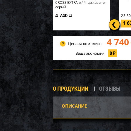
CROSS EXTRA р.44, цв.красно-
серый
4 740
23 3
i
1 
4 740
Цена за комплект:
0
Ваша экономия:
₽
О ПРОДУКЦИИ
ОТЗЫВЫ
ОПИСАНИЕ
AQ251
компл
K267W
6 90