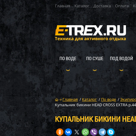
Главная
Каталог
Доставка
Оплата
К
ПО ВОДЕ
ПО СУШЕ
ПОД ВОДОЙ
Главная
/
Каталог
/
По воде
/
Экипиро
Купальник бикини HEAD CROSS EXTRA р.44
КУПАЛЬНИК БИКИНИ HEAD 