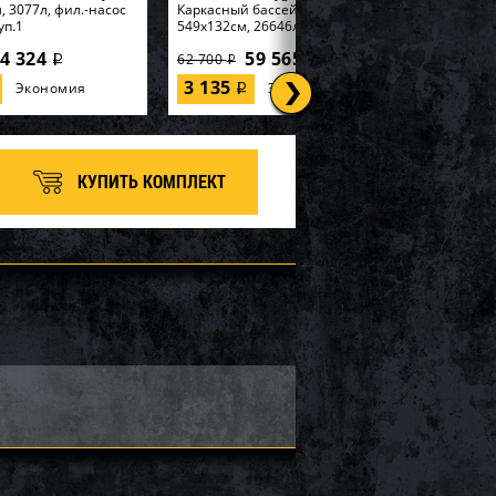
, 3077л, фил.-насос
Каркасный бассейн
уп.1
549х132см, 26646л...
4 324
59 565
62 700
i
i
i
3 135
Экономия
Экономия
i
КУПИТЬ КОМПЛЕКТ
tex, Набор для игры
57552, Intex, Надувная
185см "Горилла" с
игрушка-наездник 163х86см
ивателем, уп.2
"Единорог" до 40кг, от 3 лет...
6 660
1 488
1 750
i
i
i