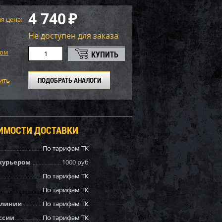
4 740
₽
я цена:
Не доступен для заказа
том
ПОДОБРАТЬ АНАЛОГИ
ОИМОСТИ ДОСТАВКИ
По тарифам ТК
курьером
1000 руб
По тарифам ТК
По тарифам ТК
 линии
По тарифам ТК
ссии
По тарифам ТК