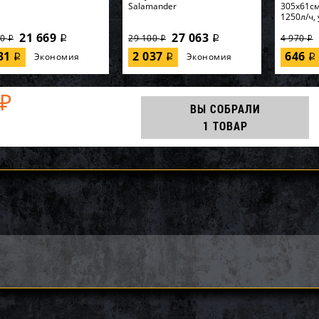
Salamander
305х61см
1250л/ч, 
21 669
27 063
00
29 100
4 970
i
i
i
i
i
631
2 037
646
Экономия
Экономия
i
i
i
₽
ВЫ СОБРАЛИ
1 ТОВАР
86, KOKIDO, Уборочный
64902, Intex, Надувная
56595, In
ект Kokido Classic
кровать 99х191х46см
170х170х
BX 7 аксессуаров, уп.1
"Premaire Elevated" встр.нас...
разбрызг
6 210
8 100
0
9 000
7 400
i
i
i
i
i