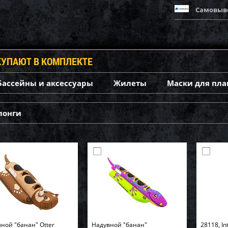
Самовыв
КУПАЮТ В КОМПЛЕКТЕ
Бассейны и аксессуары
Жилеты
Маски для пла
лонги
ной "банан" Otter
Надувной "банан"
28118, In