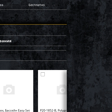
оз
Бесплатно
вания
tex, Бассейн Easy Set
P20-1852-B, Polygroup,