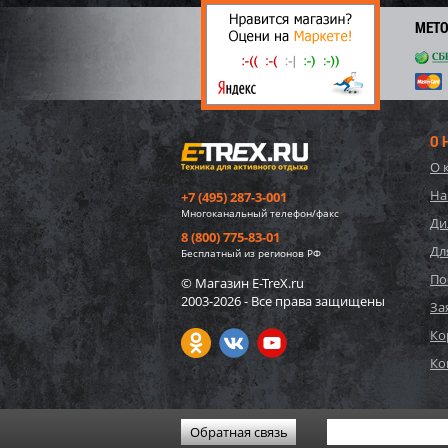
69
МЕТ
О 
О 
На
+7 (495) 287-3-001
Многоканальный телефон/факс
Ди
8 (800) 775-83-01
Дл
Бесплатный из регионов РФ
По
© Магазин E-TreX.ru
2003-2026 - Все права защищены
10942
За
карка
Ко
220x1
Ко
6 33
63
Обратная связь