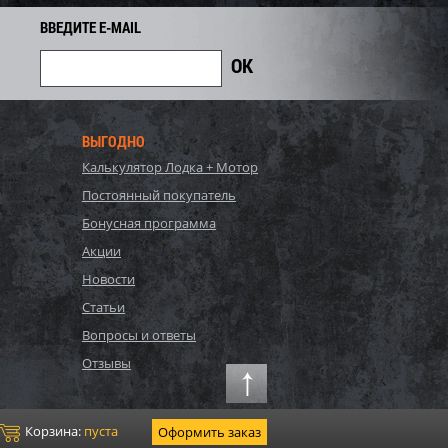
262
Экономия
Экономия
i
ВВЕДИТЕ E-MAIL
ВЫГОДНО
Калькулятор Лодка + Мотор
Постоянный покупатель
Бонусная программа
Акции
Новости
S, Polygroup,
54122 BW, Bestway, Детский
Статьи
ый бассейн
надувной бассейн
Вопросы и ответы
132см, 17203л...
254х168х102см "Баскетбол"...
81 700
Отзывы
3 578
4 020
i
i
i
442
Экономия
Экономия
i
i
Корзина:
пуста
Оформить заказ