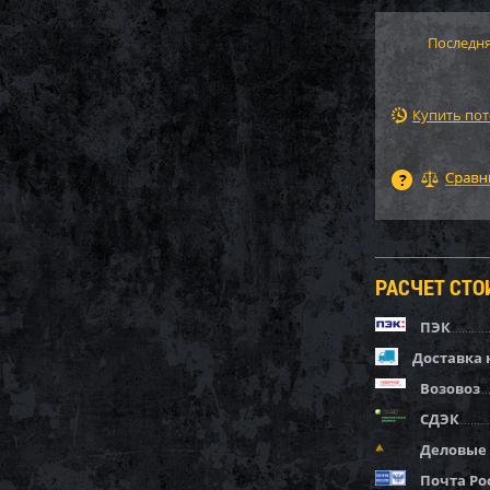
Последня
Купить по
РАСЧЕТ СТ
ПЭК
Доставка 
Возовоз
СДЭК
Деловые
Почта Ро