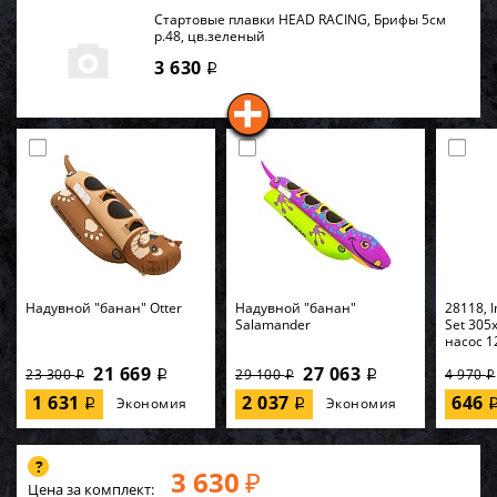
Стартовые плавки HEAD RACING, Брифы 5см
р.48, цв.зеленый
3 630
i
Надувной "банан" Otter
Надувной "банан"
28118, I
Salamander
Set 305
насос 1
21 669
27 063
23 300
29 100
4 970
i
i
i
i
i
1 631
2 037
646
Экономия
Экономия
i
i
3 630
₽
Цена за комплект: