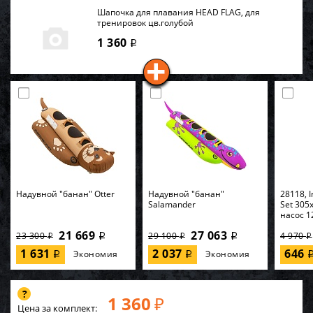
Шапочка для плавания HEAD FLAG, для
тренировок цв.голубой
1 360
i
Надувной "банан" Otter
Надувной "банан"
28118, I
Salamander
Set 305
насос 1
21 669
27 063
23 300
29 100
4 970
i
i
i
i
i
1 631
2 037
646
Экономия
Экономия
i
i
1 360
₽
Цена за комплект: