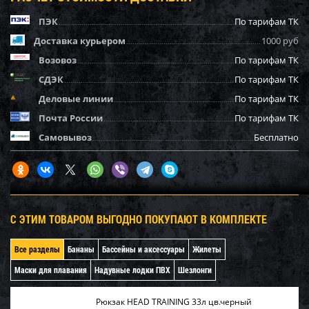
ПЭК
По тарифам ТК
Доставка курьером
1000 руб
Возовоз
По тарифам ТК
СДЭК
По тарифам ТК
Деловые линии
По тарифам ТК
Почта России
По тарифам ТК
Самовывоз
Бесплатно
С ЭТИМ ТОВАРОМ ВЫГОДНО ПОКУПАЮТ В КОМПЛЕКТЕ
Все разделы
Бананы
Бассейны и аксессуары
Жилеты
Маски для плавания
Надувные лодки ПВХ
Шезлонги
Рюкзак HEAD TRAINING 33л цв.черный