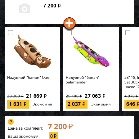
7 200
i
Надувной "банан" Otter
Надувной "банан"
28118, I
Salamander
Set 305
насос 1
21 669
27 063
23 300
29 100
4 970
i
i
i
i
i
1 631
2 037
646
Экономия
Экономия
i
i
7 200
₽
Цена за комплект:
0
Ваша экономия:
₽