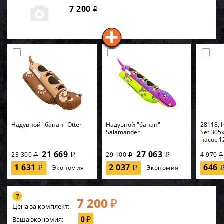
7 200
i
Надувной "банан" Otter
Надувной "банан"
28118, I
Salamander
Set 305
насос 1
21 669
27 063
23 300
29 100
4 970
i
i
i
i
i
1 631
2 037
646
Экономия
Экономия
i
i
7 200
₽
Цена за комплект:
0
Ваша экономия:
₽