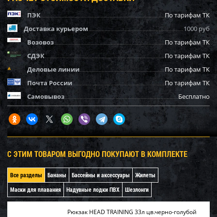
ПЭК
По тарифам ТК
Доставка курьером
1000 руб
Возовоз
По тарифам ТК
СДЭК
По тарифам ТК
Деловые линии
По тарифам ТК
Почта России
По тарифам ТК
Самовывоз
Бесплатно
С ЭТИМ ТОВАРОМ ВЫГОДНО ПОКУПАЮТ В КОМПЛЕКТЕ
Все разделы
Бананы
Бассейны и аксессуары
Жилеты
Маски для плавания
Надувные лодки ПВХ
Шезлонги
Рюкзак HEAD TRAINING 33л цв.черно-голубой