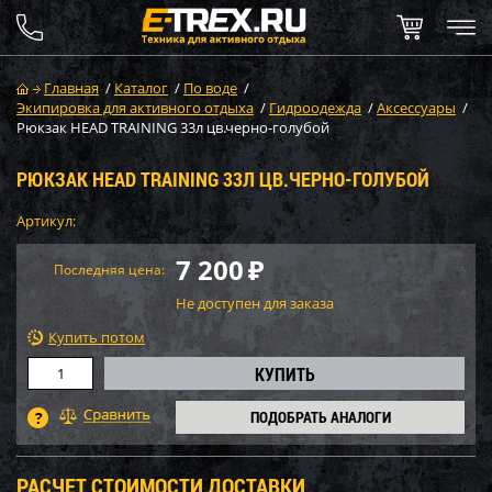
Главная
/
Каталог
/
По воде
/
Экипировка для активного отдыха
/
Гидроодежда
/
Аксессуары
/
Рюкзак HEAD TRAINING 33л цв.черно-голубой
РЮКЗАК HEAD TRAINING 33Л ЦВ.ЧЕРНО-ГОЛУБОЙ
Артикул:
7 200
₽
Последняя цена:
Не доступен для заказа
Купить потом
ПОДОБРАТЬ АНАЛОГИ
РАСЧЕТ СТОИМОСТИ ДОСТАВКИ