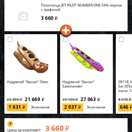
Полотенце JET PILOT NUMBER ONE FAN чёрное
с графикой
3 660
i
Надувной "банан" Otter
Надувной "банан"
28118, I
Salamander
Set 305
насос 1
21 669
27 063
23 300
29 100
4 970
i
i
i
i
i
1 631
2 037
646
Экономия
Экономия
i
i
3 660
₽
Цена за комплект: