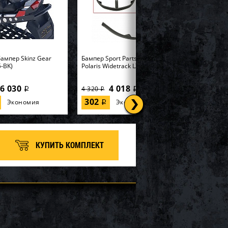
ампер Skinz Gear
Бампер Sport Parts Inc. для
-BK)
Polaris Widetrack LX SM-12358
6 030
4 018
4 320
i
i
i
302
Экономия
Экономия
i
КУПИТЬ КОМПЛЕКТ