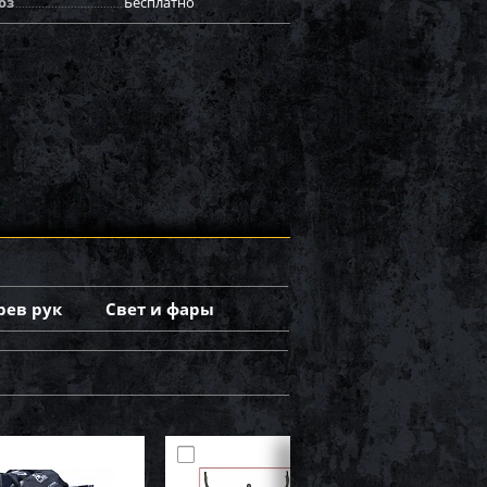
оз
Бесплатно
рев рук
Свет и фары