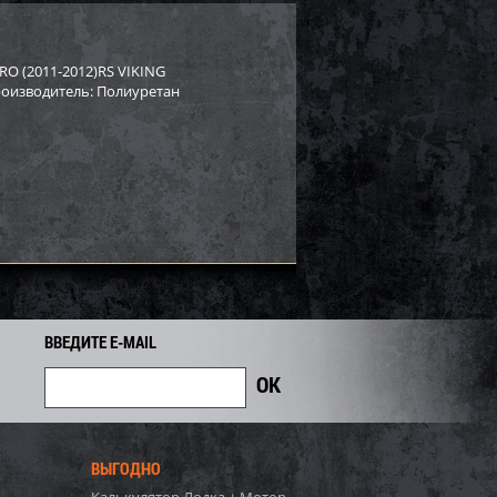
PI для снегохода BRP
Бампер Arctic Cat/Yamaha SM-
3
12517
RO (2011-2012)RS VIKING
Производитель: Полиуретан
4 129
8 919
9 590
i
i
i
671
Экономия
Экономия
i
ВВЕДИТЕ E-MAIL
ВЫГОДНО
rctic Cat/Yamaha SM-
Бампер BRP SM-12022