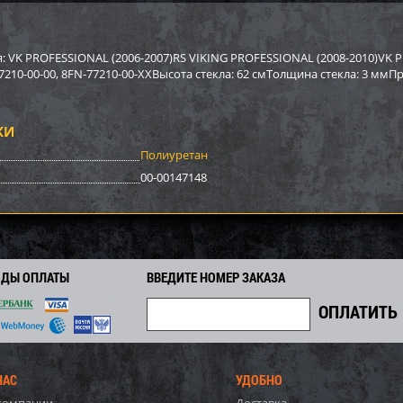
р Sport Parts Inc. для
Бампер SPI для снегохода BRP
Бампер S
REV XP) SM-12454
SM-12467
SM-1268
: VK PROFESSIONAL (2006-2007)RS VIKING PROFESSIONAL (2008-2010)VK P
210-00-00, 8FN-77210-00-XXВысота стекла: 62 смТолщина стекла: 3 мм
2 948
6 305
0
6 780
4 440
i
i
i
i
i
2
475
311
Экономия
Экономия
i
i
i
КИ
Полиуретан
00-00147148
ОДЫ ОПЛАТЫ
ВВЕДИТЕ НОМЕР ЗАКАЗА
НАС
УДОБНО
ер Yamaha SM-12530
Бампер задний BRP SM-12698
Бампер A
12518