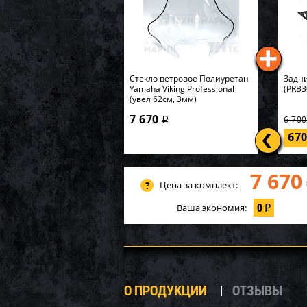
Стекло ветровое Полиуретан
Задни
Yamaha Viking Professional
(PRB3
(увел 62см, 3мм)
7 670
6 70
i
67
7 670
Цена за комплект:
0
Ваша экономия:
₽
О ПРОДУКЦИИ
ОТЗЫВЫ