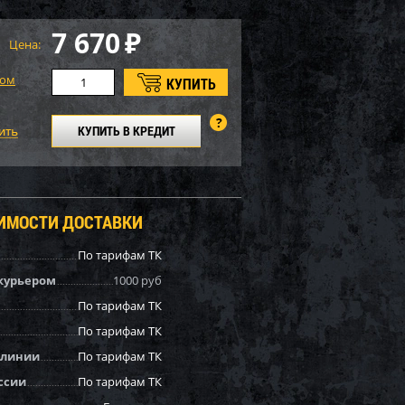
7 670
₽
Цена:
том
КУПИТЬ В КРЕДИТ
ОИМОСТИ ДОСТАВКИ
По тарифам ТК
курьером
1000 руб
По тарифам ТК
По тарифам ТК
 линии
По тарифам ТК
ссии
По тарифам ТК