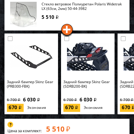
Стекло ветровое Полиуретан Polaris Widetrak
LX (63см, 2мм) 50-44-3982
5 510
i
Задний бампер Skinz Gear
Задний бампер Skinz Gear
Задний 
(PRB300-FBK)
(SDRB200-BK)
(SDRB22
6 030
6 030
6 700
6 700
6 700
i
i
i
i
i
670
670
670
Экономия
Экономия
i
i
5 510
₽
Цена за комплект: