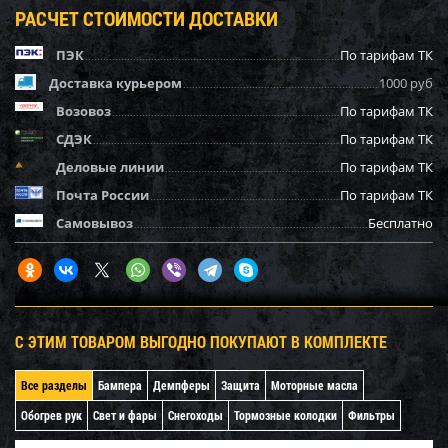
РАСЧЕТ СТОИМОСТИ ДОСТАВКИ
ПЭК
По тарифам ТК
Доставка курьером
1000 руб
Возовоз
По тарифам ТК
СДЭК
По тарифам ТК
Деловые линии
По тарифам ТК
Почта России
По тарифам ТК
Самовывоз
Бесплатно
С ЭТИМ ТОВАРОМ ВЫГОДНО ПОКУПАЮТ В КОМПЛЕКТЕ
Все разделы
Бампера
Демпферы
Защита
Моторные масла
Обогрев рук
Свет и фары
Снегоходы
Тормозные колодки
Фильтры