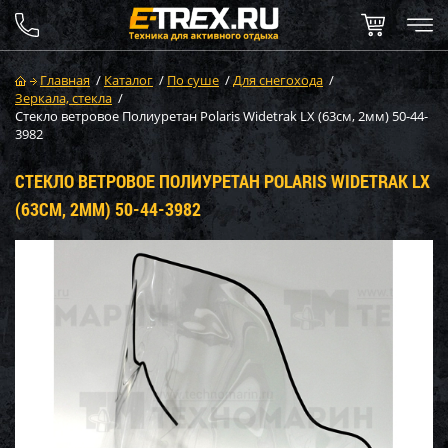
Главная
/
Каталог
/
По суше
/
Для снегохода
/
Зеркала, стекла
/
Стекло ветровое Полиуретан Polaris Widetrak LX (63см, 2мм) 50-44-
3982
СТЕКЛО ВЕТРОВОЕ ПОЛИУРЕТАН POLARIS WIDETRAK LX
(63СМ, 2ММ) 50-44-3982