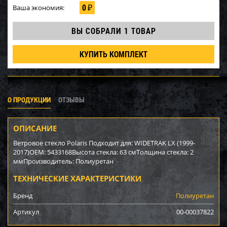
0
Ваша экономия:
₽
ВЫ СОБРАЛИ
1 ТОВАР
КУПИТЬ КОМПЛЕКТ
О ПРОДУКЦИИ
ОТЗЫВЫ
ОПИСАНИЕ
Ветровое стекло Polaris Подходит для: WIDETRAK LX (1999-
2017)OEM: 5433168Высота стекла: 63 смТолщина стекла: 2
ммПроизводитель: Полиуретан
ТЕХНИЧЕСКИЕ ХАРАКТЕРИСТИКИ
Бренд
Полиуретан
Артикул
00-00037822