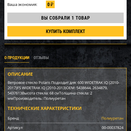
0
Ваша экономия:
₽
ВЫ СОБРАЛИ
1 ТОВАР
КУПИТЬ КОМПЛЕКТ
О ПРОДУКЦИИ
ОТЗЫВЫ
ОПИСАНИЕ
Ветровое стекло Polaris Подходит для: 600 WIDETRAK IQ (2010-
2017)FS WIDETRAK IQ (2010-2013)OEM: 5438644, 2634879,
5437613Высота стекла: 68 смТолщина стекла: 2
ммПроизводитель: Полиуретан
ТЕХНИЧЕСКИЕ ХАРАКТЕРИСТИКИ
Бренд
Полиуретан
Артикул
00-00037824