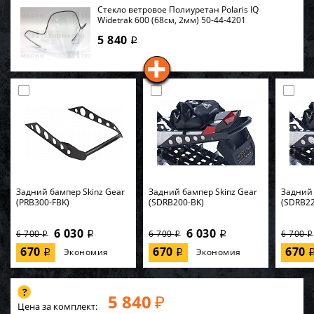
Стекло ветровое Полиуретан Polaris IQ
Widetrak 600 (68см, 2мм) 50-44-4201
5 840
i
Задний бампер Skinz Gear
Задний бампер Skinz Gear
Задний 
(PRB300-FBK)
(SDRB200-BK)
(SDRB22
6 030
6 030
6 700
6 700
6 700
i
i
i
i
i
670
670
670
Экономия
Экономия
i
i
5 840
₽
Цена за комплект: