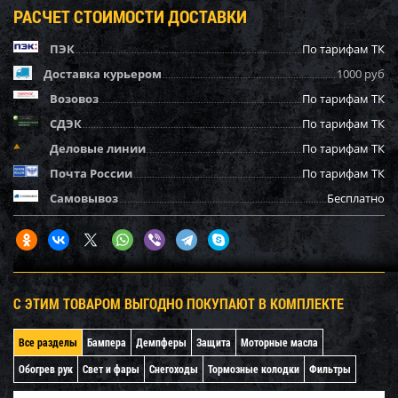
РАСЧЕТ СТОИМОСТИ ДОСТАВКИ
ПЭК
По тарифам ТК
Доставка курьером
1000 руб
Возовоз
По тарифам ТК
СДЭК
По тарифам ТК
Деловые линии
По тарифам ТК
Почта России
По тарифам ТК
Самовывоз
Бесплатно
С ЭТИМ ТОВАРОМ ВЫГОДНО ПОКУПАЮТ В КОМПЛЕКТЕ
Все разделы
Бампера
Демпферы
Защита
Моторные масла
Обогрев рук
Свет и фары
Снегоходы
Тормозные колодки
Фильтры