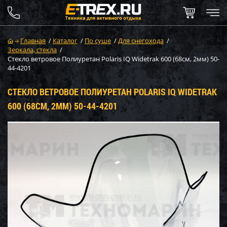
Главная
/
Каталог
/
По суше
/
Для снегохода
/
Зеркала, стекла
/
Стекло ветровое Полиуретан Polaris IQ Widetrak 600 (68см, 2мм) 50-
44-4201
СТЕКЛО ВЕТРОВОЕ ПОЛИУРЕТАН POLARIS IQ WIDETRAK
600 (68СМ, 2ММ) 50-44-4201