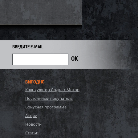
671
Экономия
Экономия
i
ВВЕДИТЕ E-MAIL
ВЫГОДНО
Калькулятор Лодка + Мотор
rctic Cat/Yamaha SM-
Бампер BRP SM-12022
Постоянный покупатель
Бонусная программа
2 762
3 878
Акции
4 170
i
i
i
292
Экономия
Экономия
Новости
i
Статьи