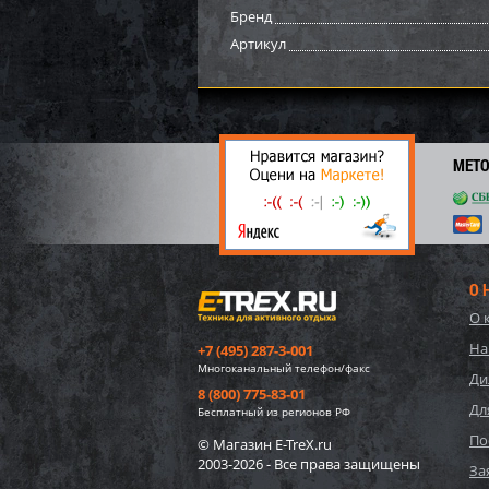
Бренд
22
Артикул
МЕТ
О 
О 
Бамп
На
+7 (495) 287-3-001
Многоканальный телефон/факс
Ди
8 (800) 775-83-01
Дл
2 75
Бесплатный из регионов РФ
19
По
© Магазин E-TreX.ru
2003-2026 - Все права защищены
За