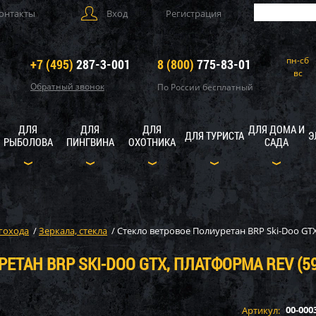
онтакты
Вход
Регистрация
пн-сб
+7 (495)
287-3-001
8 (800)
775-83-01
вс
Обратный звонок
По России бесплатный
ДЛЯ
ДЛЯ
ДЛЯ
ДЛЯ ДОМА И
ДЛЯ ТУРИСТА
Э
РЫБОЛОВА
ПИНГВИНА
ОХОТНИКА
САДА
гохода
/
Зеркала, стекла
/
Стекло ветровое Полиуретан BRP Ski-Doo GTX
ЕТАН BRP SKI-DOO GTX, ПЛАТФОРМА REV (5
00-000
Артикул: