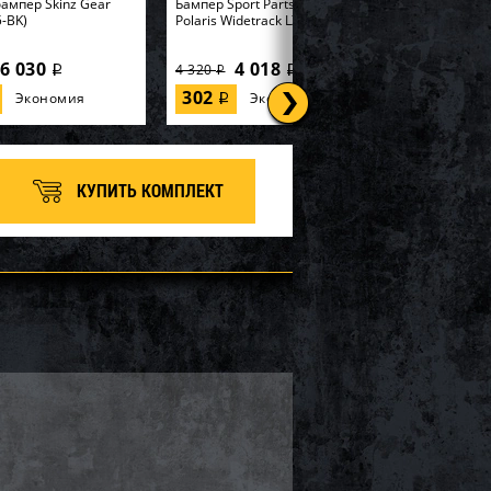
ампер Skinz Gear
Бампер Sport Parts Inc. для
-BK)
Polaris Widetrack LX SM-12358
6 030
4 018
4 320
i
i
i
302
Экономия
Экономия
i
КУПИТЬ КОМПЛЕКТ
PI для снегохода BRP
Бампер Arctic Cat/Yamaha SM-
3
12517
4 129
8 919
9 590
i
i
i