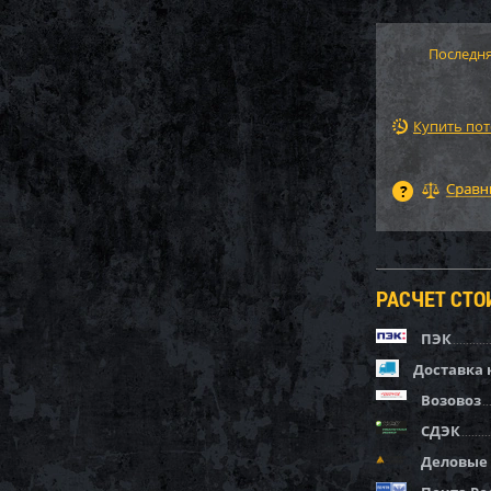
Последня
Купить по
РАСЧЕТ СТ
ПЭК
Доставка 
Возовоз
СДЭК
Деловые