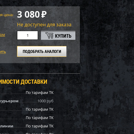
3 080
₽
я цена:
Не доступен для заказа
том
ПОДОБРАТЬ АНАЛОГИ
ОИМОСТИ ДОСТАВКИ
По тарифам ТК
курьером
1000 руб
По тарифам ТК
По тарифам ТК
 линии
По тарифам ТК