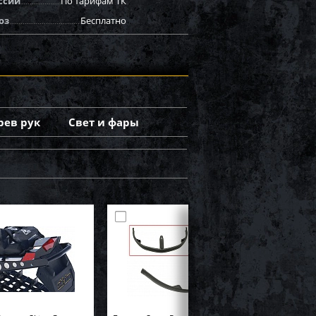
ссии
По тарифам ТК
оз
Бесплатно
рев рук
Свет и фары