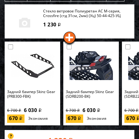
Стекло ветровое Полиуретан AC M-серия,
Crossfire (стд 31см, 2мм) (Уц) 50-44-425-УЦ
1 230
i
Задний бампер Skinz Gear
Задний бампер Skinz Gear
Задний 
(PRB300-FBK)
(SDRB200-BK)
(SDRB22
6 030
6 030
6 700
6 700
6 700
i
i
i
i
i
670
670
670
Экономия
Экономия
i
i