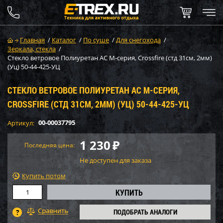
Главная
/
Каталог
/
По суше
/
Для снегохода
/
Зеркала, стекла
/
Стекло ветровое Полиуретан AC M-серия, Crossfire (стд 31см, 2мм)
(Уц) 50-44-425-УЦ
СТЕКЛО ВЕТРОВОЕ ПОЛИУРЕТАН AC M-СЕРИЯ,
CROSSFIRE (СТД 31СМ, 2ММ) (УЦ) 50-44-425-УЦ
00-00037795
Артикул:
1 230
₽
Последняя цена:
Не доступен для заказа
Купить потом
ПОДОБРАТЬ АНАЛОГИ