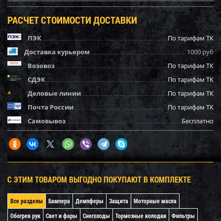
РАСЧЕТ СТОИМОСТИ ДОСТАВКИ
ПЭК
По тарифам ТК
Доставка курьером
1000 руб
Возовоз
По тарифам ТК
СДЭК
По тарифам ТК
Деловые линии
По тарифам ТК
Почта России
По тарифам ТК
Самовывоз
Бесплатно
С ЭТИМ ТОВАРОМ ВЫГОДНО ПОКУПАЮТ В КОМПЛЕКТЕ
Все разделы
Бампера
Демпферы
Защита
Моторные масла
Обогрев рук
Свет и фары
Снегоходы
Тормозные колодки
Фильтры