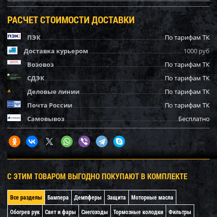
РАСЧЕТ СТОИМОСТИ ДОСТАВКИ
ПЭК
По тарифам ТК
Доставка курьером
1000 руб
Возовоз
По тарифам ТК
СДЭК
По тарифам ТК
Деловые линии
По тарифам ТК
Почта России
По тарифам ТК
Самовывоз
Бесплатно
С ЭТИМ ТОВАРОМ ВЫГОДНО ПОКУПАЮТ В КОМПЛЕКТЕ
Все разделы
Бампера
Демпферы
Защита
Моторные масла
Обогрев рук
Свет и фары
Снегоходы
Тормозные колодки
Фильтры