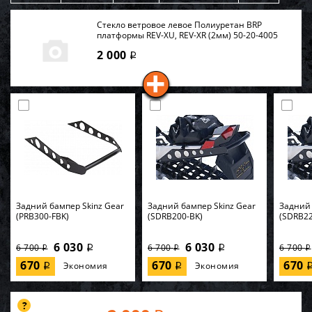
Стекло ветровое левое Полиуретан BRP
платформы REV-XU, REV-XR (2мм) 50-20-4005
2 000
i
Задний бампер Skinz Gear
Задний бампер Skinz Gear
Задний 
(PRB300-FBK)
(SDRB200-BK)
(SDRB22
6 030
6 030
6 700
6 700
6 700
i
i
i
i
i
670
670
670
Экономия
Экономия
i
i