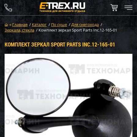
Главная
/
Каталог
/
По суше
/
Для снегохода
/
Зеркала, стекла
/
Комплект зеркал Sport Parts Inc.12-165-01
КОМПЛЕКТ ЗЕРКАЛ SPORT PARTS INC.12-165-01