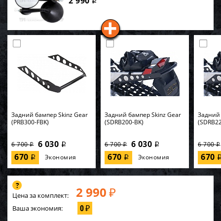
2 990
i
Задний бампер Skinz Gear
Задний бампер Skinz Gear
Задний 
(PRB300-FBK)
(SDRB200-BK)
(SDRB22
6 030
6 030
6 700
6 700
6 700
i
i
i
i
i
670
670
670
Экономия
Экономия
i
i
2 990
₽
Цена за комплект:
0
Ваша экономия:
₽