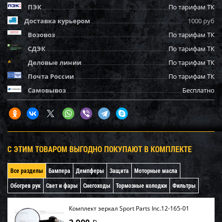
ПЭК
По тарифам ТК
Доставка курьером
1000 руб
Возовоз
По тарифам ТК
СДЭК
По тарифам ТК
Деловые линии
По тарифам ТК
Почта России
По тарифам ТК
Самовывоз
Бесплатно
С ЭТИМ ТОВАРОМ ВЫГОДНО ПОКУПАЮТ В КОМПЛЕКТЕ
Все разделы
Бампера
Демпферы
Защита
Моторные масла
Обогрев рук
Свет и фары
Снегоходы
Тормозные колодки
Фильтры
Комплект зеркал Sport Parts Inc.12-165-01