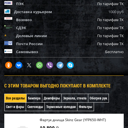
ПЭК
По тарифам ТК
Доставка курьером
1000 руб
Возовоз
По тарифам ТК
СДЭК
По тарифам ТК
Деловые линии
По тарифам ТК
Почта России
По тарифам ТК
Самовывоз
Бесплатно
С ЭТИМ ТОВАРОМ ВЫГОДНО ПОКУПАЮТ В КОМПЛЕКТЕ
Все разделы
Бампера
Демпферы
Зеркала, стекла
Обогрев рук
Свет и фары
Снегоходы
Тормозные колодки
Фильтры
Фартук днища Skinz Gear (YFP650-WHT)