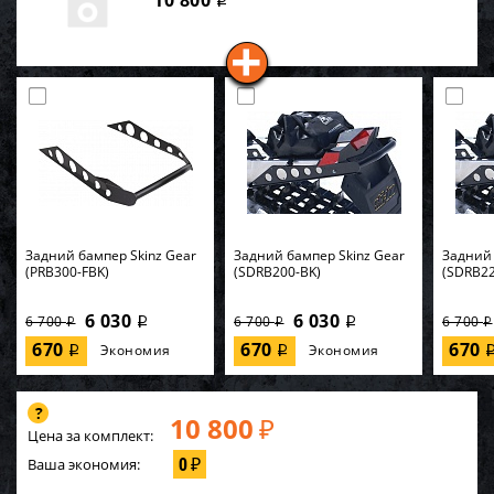
10 800
i
Задний бампер Skinz Gear
Задний бампер Skinz Gear
Задний 
(PRB300-FBK)
(SDRB200-BK)
(SDRB22
6 030
6 030
6 700
6 700
6 700
i
i
i
i
i
670
670
670
Экономия
Экономия
i
i
10 800
₽
Цена за комплект:
0
Ваша экономия:
₽