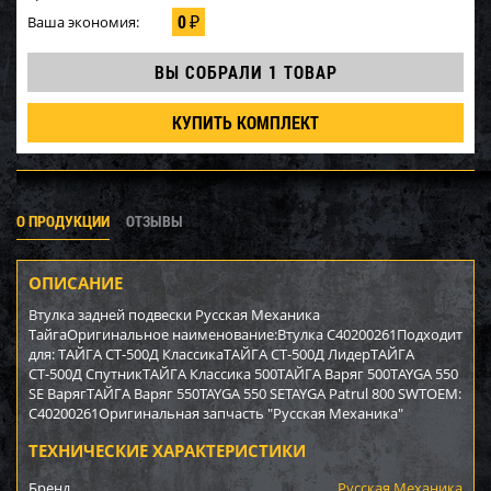
0
Ваша экономия:
₽
ВЫ СОБРАЛИ
1 ТОВАР
КУПИТЬ КОМПЛЕКТ
О ПРОДУКЦИИ
ОТЗЫВЫ
ОПИСАНИЕ
Втулка задней подвески Русская Механика
ТайгаОригинальное наименование:Втулка C40200261Подходит
для: ТАЙГА СТ-500Д КлассикаТАЙГА СТ-500Д ЛидерТАЙГА
СТ-500Д СпутникТАЙГА Классика 500ТАЙГА Варяг 500ТAYGA 550
SE ВарягТАЙГА Варяг 550TAYGA 550 SETAYGA Patrul 800 SWTOEM:
C40200261Оригинальная запчасть "Русская Механика"
ТЕХНИЧЕСКИЕ ХАРАКТЕРИСТИКИ
Бренд
Русская Механика