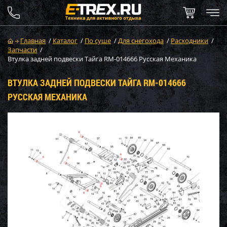
Главная
/
Каталог
/
По суше
/
Для снегохода
/
Расходники
/
Запчасти
/
Втулка задней подвески Тайга RM-014666 Русская Механика
ВТУЛКА ЗАДНЕЙ ПОДВЕСКИ ТАЙГА RM-014666
РУССКАЯ МЕХАНИКА