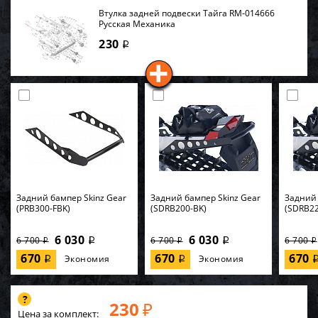
Втулка задней подвески Тайга RM-014666
Русская Механика
230
i
Задний бампер Skinz Gear
Задний бампер Skinz Gear
Задний 
(PRB300-FBK)
(SDRB200-BK)
(SDRB22
6 030
6 030
6 700
6 700
6 700
i
i
i
i
i
670
670
670
Экономия
Экономия
i
i
230
₽
Цена за комплект: