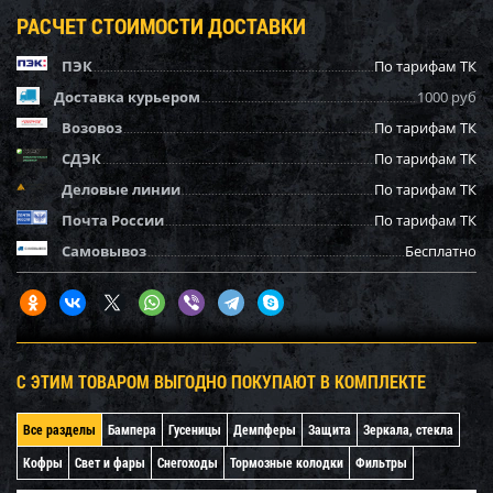
РАСЧЕТ СТОИМОСТИ ДОСТАВКИ
ПЭК
По тарифам ТК
Доставка курьером
1000 руб
Возовоз
По тарифам ТК
СДЭК
По тарифам ТК
Деловые линии
По тарифам ТК
Почта России
По тарифам ТК
Самовывоз
Бесплатно
С ЭТИМ ТОВАРОМ ВЫГОДНО ПОКУПАЮТ В КОМПЛЕКТЕ
Все разделы
Бампера
Гусеницы
Демпферы
Защита
Зеркала, стекла
Кофры
Свет и фары
Снегоходы
Тормозные колодки
Фильтры