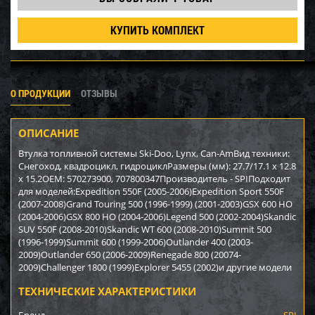
КУПИТЬ КОМПЛЕКТ
О ПРОДУКЦИИ
ОТЗЫВЫ
ОПИСАНИЕ
Втулка топливной системы Ski-Doo, Lynx, Can-AmВид техники:
Снегоход, квадроцикл, гидроциклРазмеры (мм): 27.7/17.1 х 12.8
х 15.2OEM: 570273900, 707800347Производитель - SPIПодходит
для моделей:Expedition 550F (2005-2006)Expedition Sport 550F
(2007-2008)Grand Touring 500 (1996-1999) (2001-2003)GSX 600 HO
(2004-2006)GSX 800 HO (2004-2006)Legend 500 (2002-2004)Skandic
SUV 550F (2008-2010)Skandic WT 600 (2008-2010)Summit 500
(1996-1999)Summit 600 (1999-2006)Outlander 400 (2003-
2009)Outlander 650 (2006-2009)Renegade 800 (20074-
2009)Challenger 1800 (1999)Explorer 5455 (2002)и другие модели
ТЕХНИЧЕСКИЕ ХАРАКТЕРИСТИКИ
Бренд
SPI