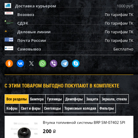
Доставка курьером
1000 руб
Возовоз
По тарифам ТК
СДЭК
По тарифам ТК
Деловые линии
По тарифам ТК
Почта России
По тарифам ТК
Самовывоз
Бесплатно
С ЭТИМ ТОВАРОМ ВЫГОДНО ПОКУПАЮТ В КОМПЛЕКТЕ
Все разделы
Бампера
Гусеницы
Демпферы
Защита
Зеркала, стекла
Кофры
Свет и фары
Снегоходы
Тормозные колодки
Фильтры
Втулка топливной системы BRP SM-07402 SPI
200
i