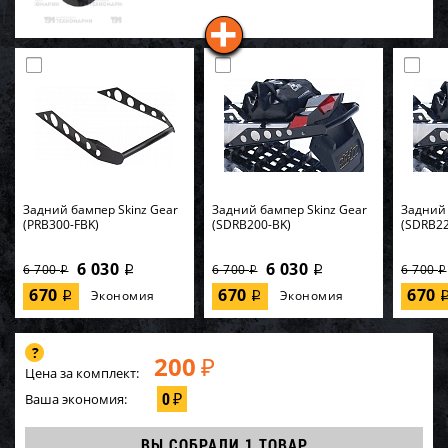
Задний бампер Skinz Gear
Задний бампер Skinz Gear
Задний 
(PRB300-FBK)
(SDRB200-BK)
(SDRB22
6 030
6 030
6 700
6 700
6 700
i
i
i
i
i
670
670
670
Экономия
Экономия
i
i
200
₽
Цена за комплект:
0
Ваша экономия:
₽
ВЫ СОБРАЛИ
1 ТОВАР