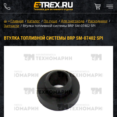
Главная
/
Каталог
/
По суше
/
Для снегохода
/
Расходники
/
Запчасти
/
Втулка топливной системы BRP SM-07402 SPI
ВТУЛКА ТОПЛИВНОЙ СИСТЕМЫ BRP SM-07402 SPI