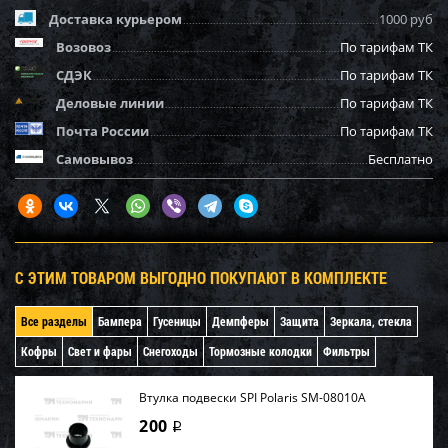
Доставка курьером
1000 руб
Возовоз
По тарифам ТК
СДЭК
По тарифам ТК
Деловые линии
По тарифам ТК
Почта России
По тарифам ТК
Самовывоз
Бесплатно
С ЭТИМ ТОВАРОМ ВЫГОДНО ПОКУПАЮТ В КОМПЛЕКТЕ
Все разделы
Бампера
Гусеницы
Демпферы
Защита
Зеркала, стекла
Кофры
Свет и фары
Снегоходы
Тормозные колодки
Фильтры
Втулка подвески SPI Polaris SM-08010A
200
i