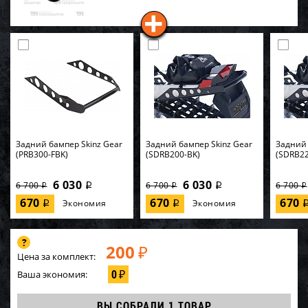
Задний бампер Skinz Gear
Задний бампер Skinz Gear
Задний 
(PRB300-FBK)
(SDRB200-BK)
(SDRB22
6 030
6 030
6 700
6 700
6 700
i
i
i
i
i
670
670
670
Экономия
Экономия
i
i
200
₽
Цена за комплект:
0
Ваша экономия:
₽
ВЫ СОБРАЛИ
1 ТОВАР