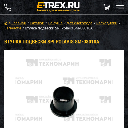
Главная
/
Каталог
/
По суше
/
Для снегохода
/
Расходники
/
Запчасти
/
Втулка подвески SPI Polaris SM-08010A
ВТУЛКА ПОДВЕСКИ SPI POLARIS SM-08010A