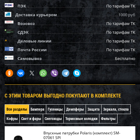
ПЭК
По тарифам ТК
Доставка курьером
1000 руб
Возовоз
По тарифам ТК
СДЭК
По тарифам ТК
Деловые линии
По тарифам ТК
Почта России
По тарифам ТК
Самовывоз
Бесплатно
С ЭТИМ ТОВАРОМ ВЫГОДНО ПОКУПАЮТ В КОМПЛЕКТЕ
Все разделы
Бампера
Гусеницы
Демпферы
Защита
Зеркала, стекла
Кофры
Свет и фары
Снегоходы
Тормозные колодки
Фильтры
Впускные патрубки Polaris (комплект) SM-
07061 SPI