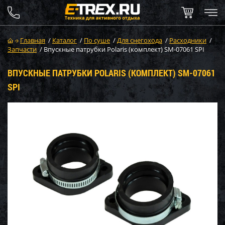
Главная
/
Каталог
/
По суше
/
Для снегохода
/
Расходники
/
Запчасти
/
Впускные патрубки Polaris (комплект) SM-07061 SPI
ВПУСКНЫЕ ПАТРУБКИ POLARIS (КОМПЛЕКТ) SM-07061
SPI