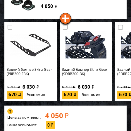
4 050
i
Задний бампер Skinz Gear
Задний бампер Skinz Gear
Задний 
(PRB300-FBK)
(SDRB200-BK)
(SDRB22
6 030
6 030
6 700
6 700
6 700
i
i
i
i
i
670
670
670
Экономия
Экономия
i
i
4 050
₽
Цена за комплект:
0
Ваша экономия:
₽