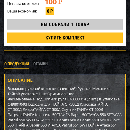
100
₽
Цена за комплект:
0
Ваша экономия:
₽
ВЫ СОБРАЛИ
1 ТОВАР
КУПИТЬ КОМПЛЕКТ
О ПРОДУКЦИИ
ОТЗЫВЫ
ОПИСАНИЕ
Вкладыш рулевой колонки (внешний) Русская Механика
ТайгаВ упаковке 1 шт.Оригинальное
наименование:Подшипник руля C40300014 (2 шт.) в упаковке
C49801040Подходит для: ТАЙГА СТ-500Д КлассикаТАЙГА
СТ-500Д ЛидерТАЙГА СТ-500Д СпутникТАЙГА СТ-500Д
ПатрульТАЙГА Классика 500ТАЙГА Варяг 500TAYGA 550 SETAYGA
Patrul 550 SWTТAYGA 550 SE ВарягТАЙГА Варяг 550ТАЙГА Люкс
550 IIТАЙГА Варяг 550 VTAYGA Patrul 551 SWTТАЙГА Атака 551