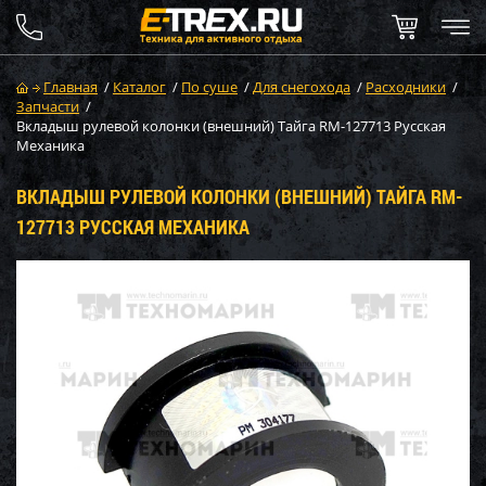
Главная
/
Каталог
/
По суше
/
Для снегохода
/
Расходники
/
Запчасти
/
Вкладыш рулевой колонки (внешний) Тайга RM-127713 Русская
Механика
ВКЛАДЫШ РУЛЕВОЙ КОЛОНКИ (ВНЕШНИЙ) ТАЙГА RM-
127713 РУССКАЯ МЕХАНИКА