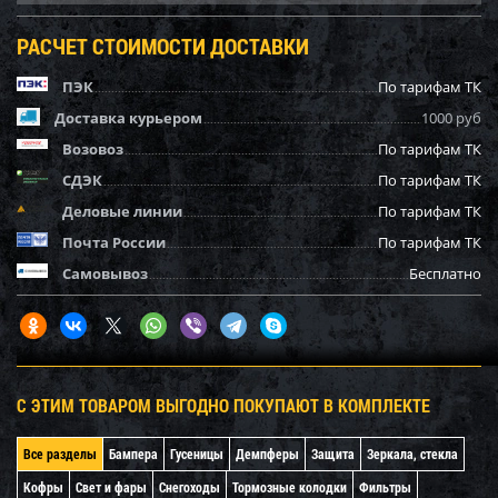
РАСЧЕТ СТОИМОСТИ ДОСТАВКИ
ПЭК
По тарифам ТК
Доставка курьером
1000 руб
Возовоз
По тарифам ТК
СДЭК
По тарифам ТК
Деловые линии
По тарифам ТК
Почта России
По тарифам ТК
Самовывоз
Бесплатно
С ЭТИМ ТОВАРОМ ВЫГОДНО ПОКУПАЮТ В КОМПЛЕКТЕ
Все разделы
Бампера
Гусеницы
Демпферы
Защита
Зеркала, стекла
Кофры
Свет и фары
Снегоходы
Тормозные колодки
Фильтры