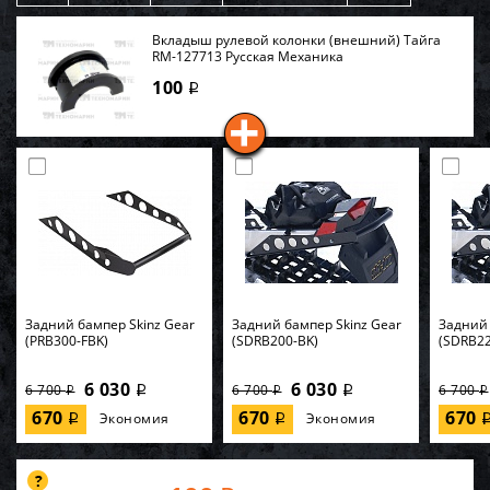
Вкладыш рулевой колонки (внешний) Тайга
RM-127713 Русская Механика
100
i
Задний бампер Skinz Gear
Задний бампер Skinz Gear
Задний 
(PRB300-FBK)
(SDRB200-BK)
(SDRB22
6 030
6 030
6 700
6 700
6 700
i
i
i
i
i
670
670
670
Экономия
Экономия
i
i