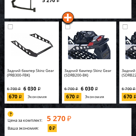
5 270
i
Задний бампер Skinz Gear
Задний бампер Skinz Gear
Задний 
(PRB300-FBK)
(SDRB200-BK)
(SDRB22
6 030
6 030
6 700
6 700
6 700
i
i
i
i
i
670
670
670
Экономия
Экономия
i
i
5 270
₽
Цена за комплект:
0
Ваша экономия:
₽