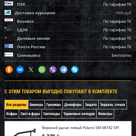
ПЭК
По тарифам ТК
Доставка курьером
1000 руб
Возовоз
По тарифам ТК
СДЭК
По тарифам ТК
Деловые линии
По тарифам ТК
Почта России
По тарифам ТК
Самовывоз
Бесплатно
С ЭТИМ ТОВАРОМ ВЫГОДНО ПОКУПАЮТ В КОМПЛЕКТЕ
Все разделы
Бампера
Гусеницы
Демпферы
Защита
Зеркала, стекла
Кофры
Свет и фары
Снегоходы
Тормозные колодки
Фильтры
Верхний рычаг левый Polaris SM-08182 SPI