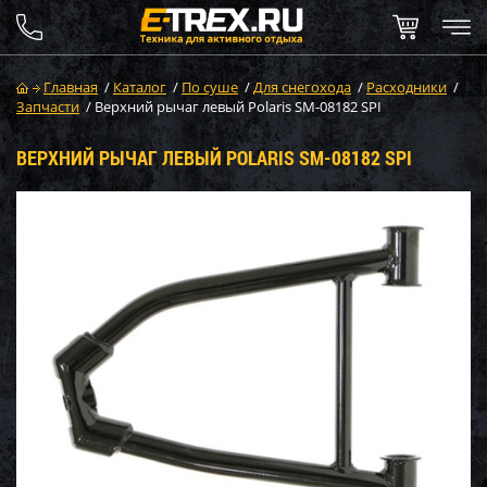
Главная
/
Каталог
/
По суше
/
Для снегохода
/
Расходники
/
Запчасти
/
Верхний рычаг левый Polaris SM-08182 SPI
ВЕРХНИЙ РЫЧАГ ЛЕВЫЙ POLARIS SM-08182 SPI