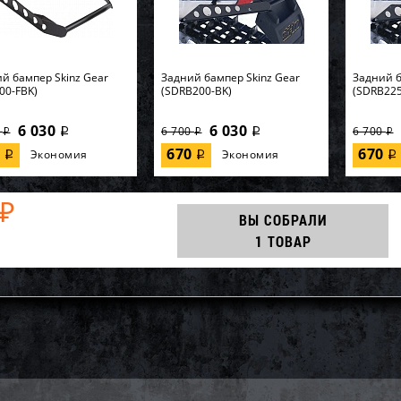
й бампер Skinz Gear
Задний бампер Skinz Gear
Задний б
00-FBK)
(SDRB200-BK)
(SDRB225
6 030
6 030
0
6 700
6 700
i
i
i
i
i
0
670
670
Экономия
Экономия
i
i
i
₽
ВЫ СОБРАЛИ
1 ТОВАР