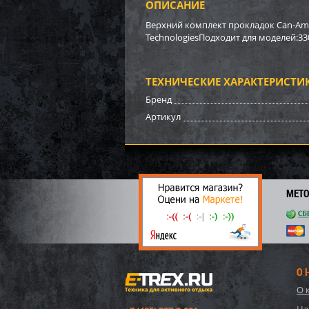
ОПИСАНИЕ
Бампе
BRP (
Верхний комплект прокладок Can-AmOE
TechnologiesПодходит для моделей:33
3 17
22
ТЕХНИЧЕСКИЕ ХАРАКТЕРИСТИ
Бренд
Артикул
МЕТ
О 
Бампе
О 