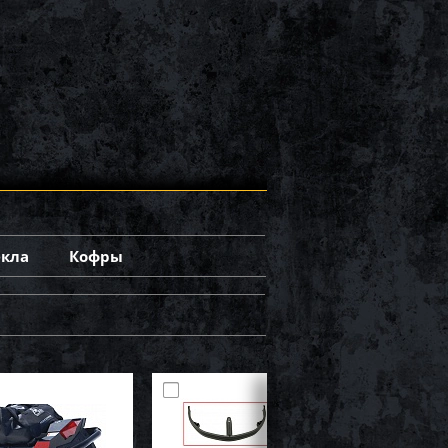
екла
Кофры