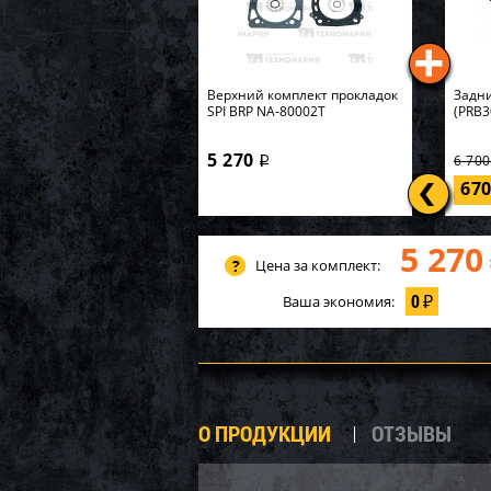
Верхний комплект прокладок
Задни
SPI BRP NA-80002T
(PRB3
5 270
6 70
i
67
5 270
Цена за комплект:
0
Ваша экономия:
₽
О ПРОДУКЦИИ
ОТЗЫВЫ