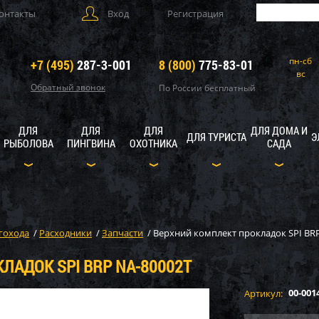
онтакты
Вход
Регистрация
пн-сб
+7 (495)
287-3-001
8 (800)
775-83-01
вс
Обратный звонок
По России бесплатный
ДЛЯ
ДЛЯ
ДЛЯ
ДЛЯ ДОМА И
ДЛЯ ТУРИСТА
Э
РЫБОЛОВА
ПИНГВИНА
ОХОТНИКА
САДА
гохода
/
Расходники
/
Запчасти
/
Верхний комплект прокладок SPI BR
ЛАДОК SPI BRP NA-80002T
00-001
Артикул: