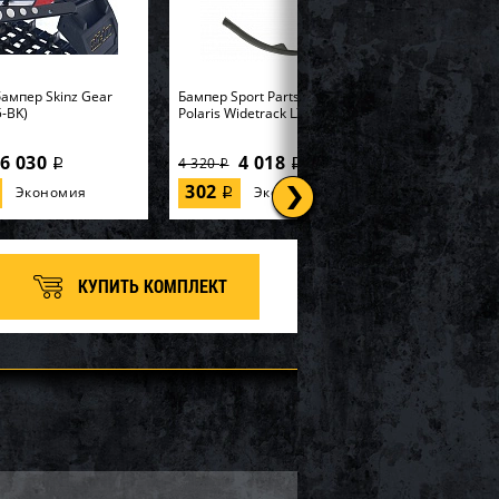
ампер Skinz Gear
Бампер Sport Parts Inc. для
-BK)
Polaris Widetrack LX SM-12358
6 030
4 018
4 320
i
i
i
302
Экономия
Экономия
i
КУПИТЬ КОМПЛЕКТ