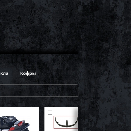
екла
Кофры