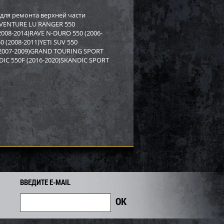
rctic Cat/Yamaha SM-
Бампер Yamaha SM-12530
 для ремонта верхней части
ADVENTURE LU RANGER 550
2008-2014)RAVE N-DURO 550 (2006-
8 919
2 558
2 750
i
i
i
0 (2008-2011)YETI SUV 550
192
Экономия
Экономия
i
 (2007-2009)GRAND TOURING SPORT
NDIC 550F (2016-2020)SKANDIC SPORT
ВВЕДИТЕ E-MAIL
PI для снегохода BRP
Бампер SPI для снегохода BRP
7
SM-12683