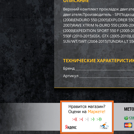
ОПИСАНИЕ
Бампе
BRP (
Верхний комплект прокладок двигате
двигателя.Производитель - SPIПодход
(2008)ENDURO 550 (2005)EXPLORER 550 
3 17
2007)RAVE XTRIM N-DURO 550 (2006-2007
22
(2009)EXPEDITION SPORT 550 F (2005-
550F (2010-2015)GSX, GTX (2005-2010)
SUV/WT/SWT (2004-2015)TUNDRA LT 550
ТЕХНИЧЕСКИЕ ХАРАКТЕРИСТИ
Бренд
Артикул
МЕТ
Бампе