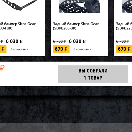
й бампер Skinz Gear
Задний бампер Skinz Gear
Задний б
00-FBK)
(SDRB200-BK)
(SDRB225
6 030
6 030
0
6 700
6 700
i
i
i
i
i
0
670
670
Экономия
Экономия
i
i
i
₽
ВЫ СОБРАЛИ
1 ТОВАР