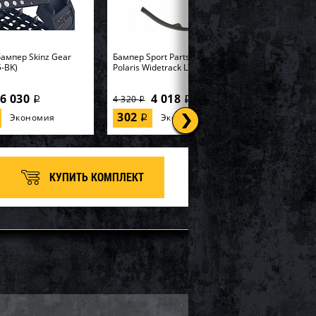
ампер Skinz Gear
Бампер Sport Parts Inc. для
-BK)
Polaris Widetrack LX SM-12358
6 030
4 018
4 320
i
i
i
302
Экономия
Экономия
i
КУПИТЬ КОМПЛЕКТ