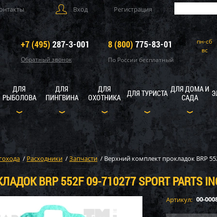
онтакты
Вход
Регистрация
пн-сб
+7 (495)
287-3-001
8 (800)
775-83-01
вс
Обратный звонок
По России бесплатный
ДЛЯ
ДЛЯ
ДЛЯ
ДЛЯ ДОМА И
ДЛЯ ТУРИСТА
Э
РЫБОЛОВА
ПИНГВИНА
ОХОТНИКА
САДА
гохода
/
Расходники
/
Запчасти
/
Верхний комплект прокладок BRP 552F
АДОК BRP 552F 09-710277 SPORT PARTS IN
00-000
Артикул: