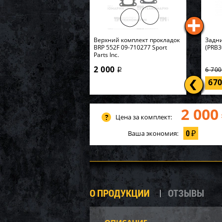
Верхний комплект прокладок
Задни
BRP 552F 09-710277 Sport
(PRB3
Parts Inc.
2 000
6 70
i
67
2 000
Цена за комплект:
0
Ваша экономия:
₽
О ПРОДУКЦИИ
ОТЗЫВЫ