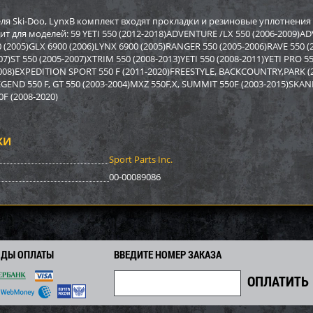
р Sport Parts Inc. для
Бампер BRP SM-12022
Бампер A
REV XP) SM-12454
12517
ля Ski-Doo, LynxВ комплект входят прокладки и резиновые уплотнения
ит для моделей: 59 YETI 550 (2012-2018)ADVENTURE /LX 550 (2006-2009)
(2005)GLX 6900 (2006)LYNX 6900 (2005)RANGER 550 (2005-2006)RAVE 550 (
2 948
3 878
0
4 170
9 590
i
i
i
i
i
)ST 550 (2005-2007)XTRIM 550 (2008-2013)YETI 550 (2008-2011)YETI PRO 55
2
292
671
Экономия
Экономия
i
i
i
2008)EXPEDITION SPORT 550 F (2011-2020)FREESTYLE, BACKCOUNTRY,PARK
LEGEND 550 F, GT 550 (2003-2004)MXZ 550F,X, SUMMIT 550F (2003-2015)SKA
F (2008-2020)
КИ
Sport Parts Inc.
00-00089086
ОДЫ ОПЛАТЫ
ВВЕДИТЕ НОМЕР ЗАКАЗА
р задний BRP SM-12698
Бампер Polaris SM-12494
Бампер S
SM-1246