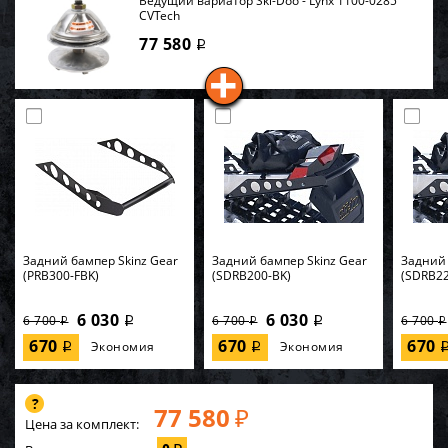
Ведущий вариатор Ski-Doo - Lynx 1100-0285
CVTech
77 580
i
Задний бампер Skinz Gear
Задний бампер Skinz Gear
Задний 
(PRB300-FBK)
(SDRB200-BK)
(SDRB22
6 030
6 030
6 700
6 700
6 700
i
i
i
i
i
670
670
670
Экономия
Экономия
i
i
77 580
₽
Цена за комплект: