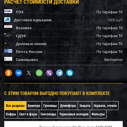
РАСЧЕТ СТОИМОСТИ ДОСТАВКИ
ПЭК
По тарифам ТК
Доставка курьером
1000 руб
Возовоз
По тарифам ТК
СДЭК
По тарифам ТК
Деловые линии
По тарифам ТК
Почта России
По тарифам ТК
Самовывоз
Бесплатно
С ЭТИМ ТОВАРОМ ВЫГОДНО ПОКУПАЮТ В КОМПЛЕКТЕ
Все разделы
Бампера
Гусеницы
Демпферы
Защита
Зеркала, стекла
Кофры
Свет и фары
Снегоходы
Тормозные колодки
Фильтры