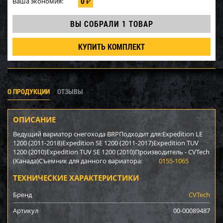
0
Ваша экономия:
₽
ВЫ СОБРАЛИ
1 ТОВАР
КУПИТЬ КОМПЛЕКТ
О ПРОДУКЦИИ
ОТЗЫВЫ
ОПИСАНИЕ
Ведущий вариатор снегохода BRPПодходит для:Expedition LE
1200 (2011-2018)Expedition SE 1200 (2011-2017)Expedition TUV
1200 (2010)Expedition TUV SE 1200 (2010)Производитель - CVTech
(Канада)Съемник для данного вариатора:
0155-1065
ТЕХНИЧЕСКИЕ ХАРАКТЕРИСТИКИ
Бренд
CVTech
Артикул
00-00089487