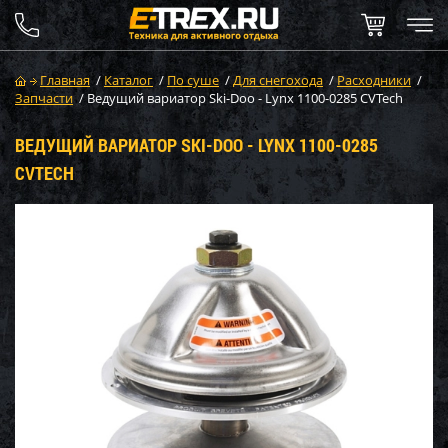
Главная
/
Каталог
/
По суше
/
Для снегохода
/
Расходники
/
Запчасти
/
Ведущий вариатор Ski-Doo - Lynx 1100-0285 CVTech
ВЕДУЩИЙ ВАРИАТОР SKI-DOO - LYNX 1100-0285
CVTECH