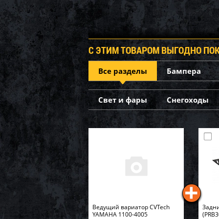
С ЭТИМ ТОВАРОМ ВЫГОДНО ПО
Все разделы
Бампера
Свет и фары
Снегоходы
Ведущий вариатор CVTech
Задни
YAMAHA 1100-4005
(PRB3