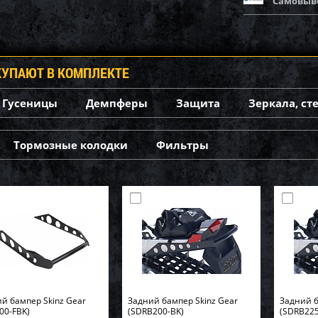
Самовыв
КУПАЮТ В КОМПЛЕКТЕ
Гусеницы
Демпферы
Защита
Зеркала, ст
Тормозные колодки
Фильтры
й бампер Skinz Gear
Задний бампер Skinz Gear
Задний б
00-FBK)
(SDRB200-BK)
(SDRB225