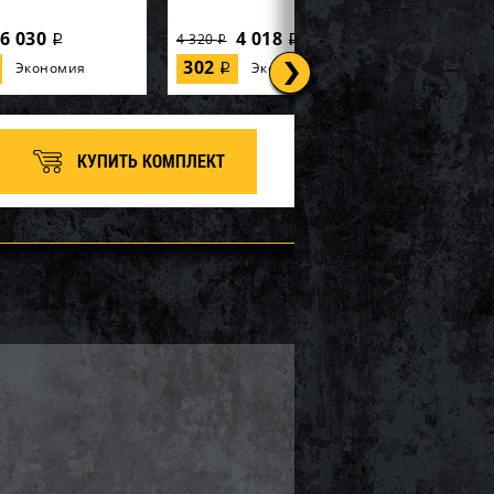
6 030
4 018
4 320
i
i
i
302
Экономия
Экономия
i
КУПИТЬ КОМПЛЕКТ
rctic Cat/Yamaha SM-
Бампер Yamaha SM-12530
8 919
2 558
2 750
i
i
i
192
Экономия
Экономия
i