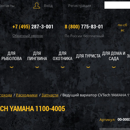
онтакты
Вход
Регистрация
пн-сб
+7 (495)
287-3-001
8 (800)
775-83-01
вс
Обратный звонок
По России бесплатный
ДЛЯ
ДЛЯ
ДЛЯ
ДЛЯ ДОМА И
ДЛЯ ТУРИСТА
Э
РЫБОЛОВА
ПИНГВИНА
ОХОТНИКА
САДА
гохода
/
Расходники
/
Запчасти
/
Ведущий вариатор CVTech YAMAHA 1
CH YAMAHA 1100-4005
00-000
Артикул: