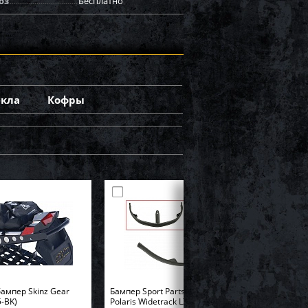
оз
Бесплатно
екла
Кофры
ампер Skinz Gear
Бампер Sport Parts Inc. для
-BK)
Polaris Widetrack LX SM-12358