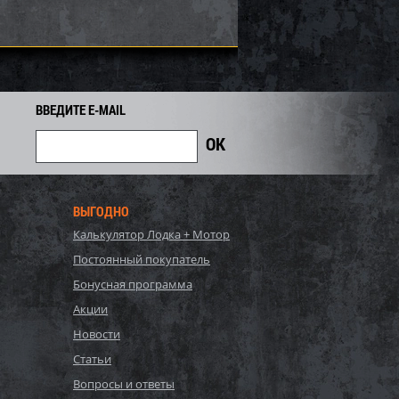
ВВЕДИТЕ E-MAIL
ВЫГОДНО
Калькулятор Лодка + Мотор
PI для снегохода BRP
Бампер SPI для снегохода BRP
Постоянный покупатель
7
SM-12683
Бонусная программа
6 305
4 129
Акции
4 440
i
i
i
311
Экономия
Экономия
Новости
i
Статьи
Вопросы и ответы