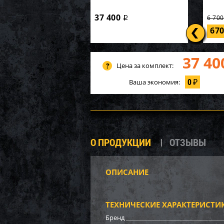
37 400
6 70
i
67
37 40
Цена за комплект:
0
Ваша экономия:
₽
О ПРОДУКЦИИ
ОТЗЫВЫ
ОПИСАНИЕ
Бампе
BRP (
ТЕХНИЧЕСКИЕ ХАРАКТЕРИСТИ
3 17
Бренд
22