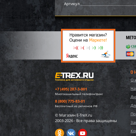
Артикул
МЕТ
О 
О 
Бампе
На
+7 (495) 287-3-001
Многоканальный телефон/факс
Ди
8 (800) 775-83-01
Дл
6 38
Бесплатный из регионов РФ
44
По
© Магазин E-TreX.ru
2003-2026 - Все права защищены
За
Ко