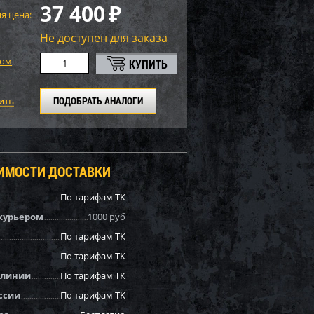
37 400
₽
я цена:
Не доступен для заказа
том
ПОДОБРАТЬ АНАЛОГИ
ОИМОСТИ ДОСТАВКИ
По тарифам ТК
курьером
1000 руб
По тарифам ТК
По тарифам ТК
 линии
По тарифам ТК
ссии
По тарифам ТК