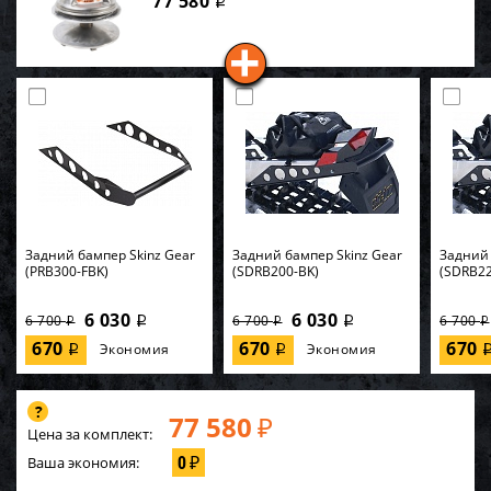
77 580
i
Задний бампер Skinz Gear
Задний бампер Skinz Gear
Задний 
(PRB300-FBK)
(SDRB200-BK)
(SDRB22
6 030
6 030
6 700
6 700
6 700
i
i
i
i
i
670
670
670
Экономия
Экономия
i
i
77 580
₽
Цена за комплект:
0
Ваша экономия:
₽