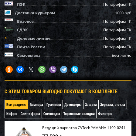
ПЭК
По тарифам ТК
Доставка курьером
1000 руб
Возовоз
По тарифам ТК
СДЭК
По тарифам ТК
Деловые линии
По тарифам ТК
Почта России
По тарифам ТК
Самовывоз
Бесплатно
С ЭТИМ ТОВАРОМ ВЫГОДНО ПОКУПАЮТ В КОМПЛЕКТЕ
Все разделы
Бампера
Гусеницы
Демпферы
Защита
Зеркала, стекла
Кофры
Свет и фары
Снегоходы
Тормозные колодки
Фильтры
Ведущий вариатор CVTech YAMAHA 1100-0241