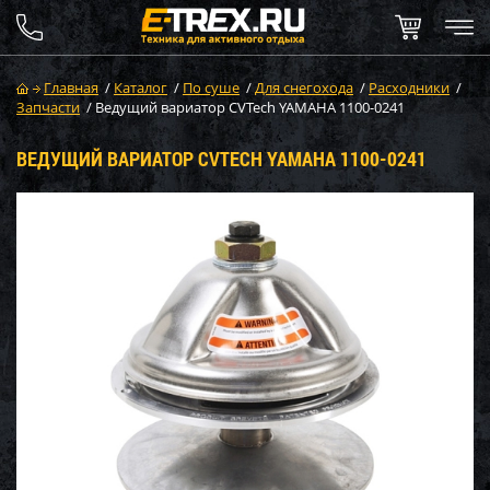
Главная
/
Каталог
/
По суше
/
Для снегохода
/
Расходники
/
Запчасти
/
Ведущий вариатор CVTech YAMAHA 1100-0241
ВЕДУЩИЙ ВАРИАТОР CVTECH YAMAHA 1100-0241