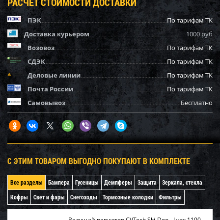
РАСЧЕТ СТОИМОСТИ ДОСТАВКИ
ПЭК
По тарифам ТК
Доставка курьером
1000 руб
Возовоз
По тарифам ТК
СДЭК
По тарифам ТК
Деловые линии
По тарифам ТК
Почта России
По тарифам ТК
Самовывоз
Бесплатно
С ЭТИМ ТОВАРОМ ВЫГОДНО ПОКУПАЮТ В КОМПЛЕКТЕ
Все разделы
Бампера
Гусеницы
Демпферы
Защита
Зеркала, стекла
Кофры
Свет и фары
Снегоходы
Тормозные колодки
Фильтры
Ведущий вариатор CVTech Ski-Doo - Lynx 1100-