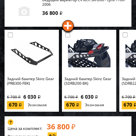
2006
36 800
i
Задний бампер Skinz Gear
Задний бампер Skinz Gear
Задний 
(PRB300-FBK)
(SDRB200-BK)
(SDRB22
6 030
6 030
6 700
6 700
6 700
i
i
i
i
i
670
670
670
Экономия
Экономия
i
i
36 800
₽
Цена за комплект: