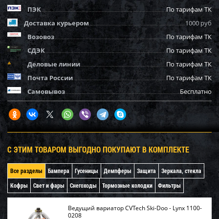
ПЭК
По тарифам ТК
Доставка курьером
1000 руб
Возовоз
По тарифам ТК
СДЭК
По тарифам ТК
Деловые линии
По тарифам ТК
Почта России
По тарифам ТК
Самовывоз
Бесплатно
С ЭТИМ ТОВАРОМ ВЫГОДНО ПОКУПАЮТ В КОМПЛЕКТЕ
Все разделы
Бампера
Гусеницы
Демпферы
Защита
Зеркала, стекла
Кофры
Свет и фары
Снегоходы
Тормозные колодки
Фильтры
Ведущий вариатор CVTech Ski-Doo - Lynx 1100-
0208