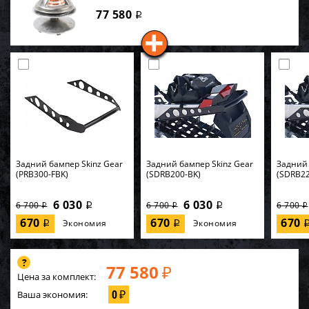
77 580
i
Задний бампер Skinz Gear
Задний бампер Skinz Gear
Задний 
(PRB300-FBK)
(SDRB200-BK)
(SDRB22
6 030
6 030
6 700
6 700
6 700
i
i
i
i
i
670
670
670
Экономия
Экономия
i
i
77 580
₽
Цена за комплект:
0
Ваша экономия:
₽