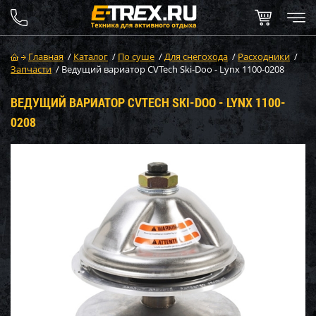
Главная
/
Каталог
/
По суше
/
Для снегохода
/
Расходники
/
Запчасти
/
Ведущий вариатор CVTech Ski-Doo - Lynx 1100-0208
ВЕДУЩИЙ ВАРИАТОР CVTECH SKI-DOO - LYNX 1100-
0208