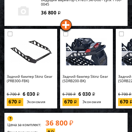
0045
36 800
i
Задний бампер Skinz Gear
Задний бампер Skinz Gear
Задний 
(PRB300-FBK)
(SDRB200-BK)
(SDRB22
6 030
6 030
6 700
6 700
6 700
i
i
i
i
i
670
670
670
Экономия
Экономия
i
i
36 800
₽
Цена за комплект: