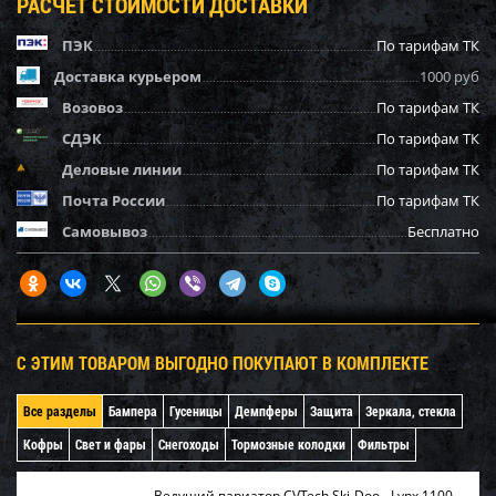
РАСЧЕТ СТОИМОСТИ ДОСТАВКИ
ПЭК
По тарифам ТК
Доставка курьером
1000 руб
Возовоз
По тарифам ТК
СДЭК
По тарифам ТК
Деловые линии
По тарифам ТК
Почта России
По тарифам ТК
Самовывоз
Бесплатно
С ЭТИМ ТОВАРОМ ВЫГОДНО ПОКУПАЮТ В КОМПЛЕКТЕ
Все разделы
Бампера
Гусеницы
Демпферы
Защита
Зеркала, стекла
Кофры
Свет и фары
Снегоходы
Тормозные колодки
Фильтры
Ведущий вариатор CVTech Ski-Doo - Lynx 1100-