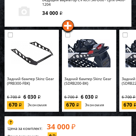
1204
34 000
i
Задний бампер Skinz Gear
Задний бампер Skinz Gear
Задний 
(PRB300-FBK)
(SDRB200-BK)
(SDRB22
6 030
6 030
6 700
6 700
6 700
i
i
i
i
i
670
670
670
Экономия
Экономия
i
i
34 000
₽
Цена за комплект: