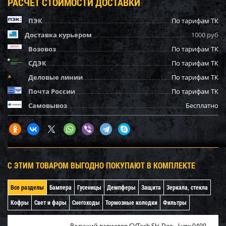
РАСЧЕТ СТОИМОСТИ ДОСТАВКИ
ПЭК
По тарифам ТК
Доставка курьером
1000 руб
Возовоз
По тарифам ТК
СДЭК
По тарифам ТК
Деловые линии
По тарифам ТК
Почта России
По тарифам ТК
Самовывоз
Бесплатно
С ЭТИМ ТОВАРОМ ВЫГОДНО ПОКУПАЮТ В КОМПЛЕКТЕ
Все разделы
Бампера
Гусеницы
Демпферы
Защита
Зеркала, стекла
Кофры
Свет и фары
Снегоходы
Тормозные колодки
Фильтры
Ведущий вариатор CVTech Ski-Doo - Lynx 0400-