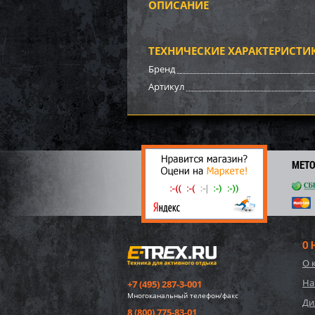
ОПИСАНИЕ
Бампе
BRP (
ТЕХНИЧЕСКИЕ ХАРАКТЕРИСТИ
3 17
Бренд
22
Артикул
МЕТ
О 
О 
Бампе
На
+7 (495) 287-3-001
Многоканальный телефон/факс
Ди
8 (800) 775-83-01