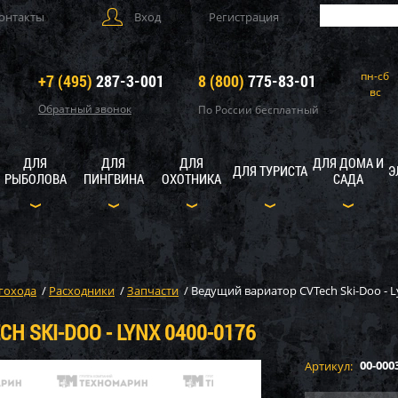
онтакты
Вход
Регистрация
пн-сб
+7 (495)
287-3-001
8 (800)
775-83-01
вс
Обратный звонок
По России бесплатный
ДЛЯ
ДЛЯ
ДЛЯ
ДЛЯ ДОМА И
ДЛЯ ТУРИСТА
Э
РЫБОЛОВА
ПИНГВИНА
ОХОТНИКА
САДА
гохода
/
Расходники
/
Запчасти
/
Ведущий вариатор CVTech Ski-Doo - L
 SKI-DOO - LYNX 0400-0176
00-000
Артикул: