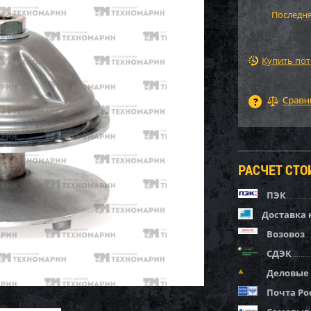
Последня
Купить по
РАСЧЕТ СТ
ПЭК
Доставка 
Возовоз
СДЭК
Деловые
Почта Ро