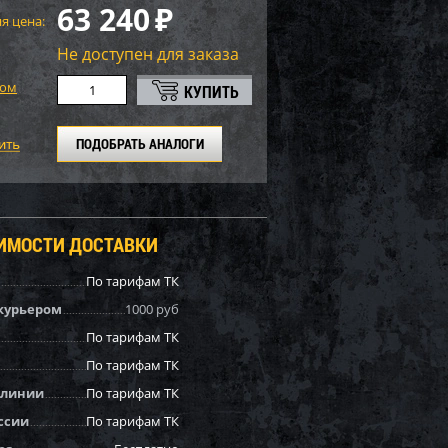
63 240
₽
я цена:
Не доступен для заказа
том
ПОДОБРАТЬ АНАЛОГИ
ОИМОСТИ ДОСТАВКИ
По тарифам ТК
курьером
1000 руб
По тарифам ТК
По тарифам ТК
 линии
По тарифам ТК
ссии
По тарифам ТК