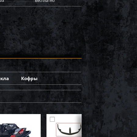
оз
Бесплатно
екла
Кофры