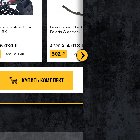
ампер Skinz Gear
Бампер Sport Parts Inc. для
-BK)
Polaris Widetrack LX SM-12358
6 030
4 018
4 320
i
i
i
302
Экономия
Экономия
i
КУПИТЬ КОМПЛЕКТ