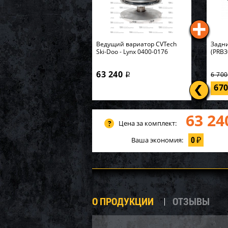
Ведущий вариатор CVTech
Задни
Ski-Doo - Lynx 0400-0176
(PRB3
63 240
6 70
i
67
63 24
Цена за комплект:
0
Ваша экономия:
₽
О ПРОДУКЦИИ
ОТЗЫВЫ