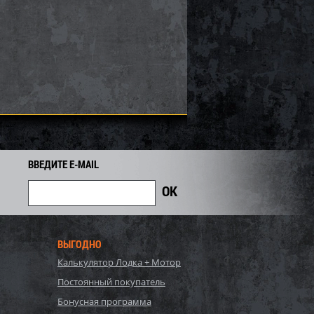
rctic Cat/Yamaha SM-
Бампер Yamaha SM-12530
8 919
2 558
2 750
i
i
i
192
Экономия
Экономия
i
ВВЕДИТЕ E-MAIL
ВЫГОДНО
Калькулятор Лодка + Мотор
PI для снегохода BRP
Бампер SPI для снегохода BRP
Постоянный покупатель
7
SM-12683
Бонусная программа