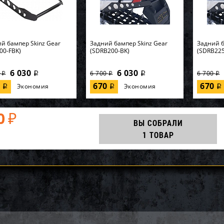
й бампер Skinz Gear
Задний бампер Skinz Gear
Задний б
00-FBK)
(SDRB200-BK)
(SDRB225
6 030
6 030
0
6 700
6 700
i
i
i
i
i
0
670
670
Экономия
Экономия
i
i
i
0
₽
ВЫ СОБРАЛИ
1 ТОВАР