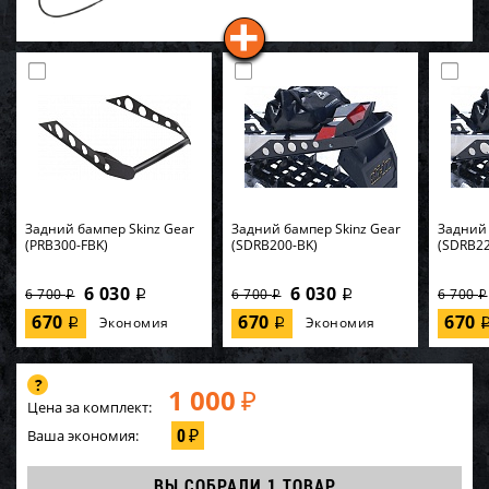
Задний бампер Skinz Gear
Задний бампер Skinz Gear
Задний 
(PRB300-FBK)
(SDRB200-BK)
(SDRB22
6 030
6 030
6 700
6 700
6 700
i
i
i
i
i
670
670
670
Экономия
Экономия
i
i
1 000
₽
Цена за комплект:
0
Ваша экономия:
₽
ВЫ СОБРАЛИ
1 ТОВАР