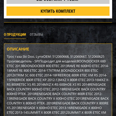
КУПИТЬ КОМПЛЕКТ
О ПРОДУКЦИИ
ОТЗЫВЫ
ОПИСАНИЕ
Трос газа Ski Doo, LynxOEM: 512060668, 512060667, 512060625
Производитель - SPIПодходит для моделей:BOONDOCKER 600
ETEC 2013BOONDOCKER 800 ETEC 2013RAVE RE 600HO ETEC 2014-
18RAVE RE 800 ETEC 2014-17XTRIM BOONDOCKER 800 ETEC
2012XTRIM SC 600 ETEC 2014-18FREERIDE 800R ETEC XM RS 2014-
15FREERIDE 800R ETEC XP 2012-13MXZ X 800R ETEC 2013-16MXZ X-
RS 800RETEC XS RS 2014MXZ X-RS 600HOE XS RS 2014RENEGADE
BACK COUNTRY 600HO ETEC 2012-18RENEGADE BACK COUNTRY
800HO PTEK. 2010RENEGADE BACK COUNTRY 800R ETEC 2012-
13RENEGADE BACK COUNTRY X 600HO ETEC 2013RENEGADE BACK
COUNTRY X 800HO PTEK. 2010RENEGADE BACK COUNTRY X 800RE
XS 2013RENEGADE X 600HO ETEC 2013-16RENEGADE X 800HO
ETEC 2013-14SUMMIT X 800R ETEC 2012SUMMIT X 800R ETEC XM