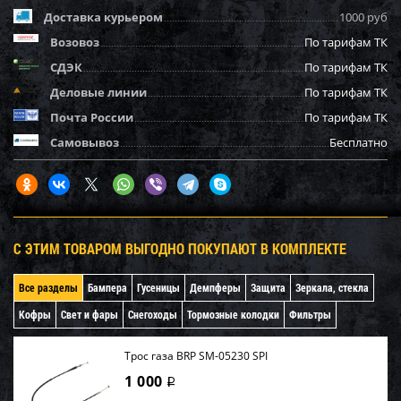
Доставка курьером
1000 руб
Возовоз
По тарифам ТК
СДЭК
По тарифам ТК
Деловые линии
По тарифам ТК
Почта России
По тарифам ТК
Самовывоз
Бесплатно
С ЭТИМ ТОВАРОМ ВЫГОДНО ПОКУПАЮТ В КОМПЛЕКТЕ
Все разделы
Бампера
Гусеницы
Демпферы
Защита
Зеркала, стекла
Кофры
Свет и фары
Снегоходы
Тормозные колодки
Фильтры
Трос газа BRP SM-05230 SPI
1 000
i