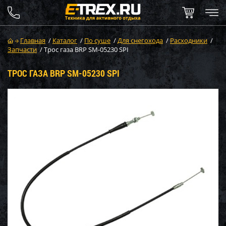
Главная
/
Каталог
/
По суше
/
Для снегохода
/
Расходники
/
Запчасти
/
Трос газа BRP SM-05230 SPI
ТРОС ГАЗА BRP SM-05230 SPI