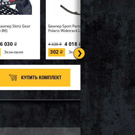
ампер Skinz Gear
Бампер Sport Parts Inc. для
-BK)
Polaris Widetrack LX SM-12358
6 030
4 018
4 320
i
i
i
302
Экономия
Экономия
i
КУПИТЬ КОМПЛЕКТ