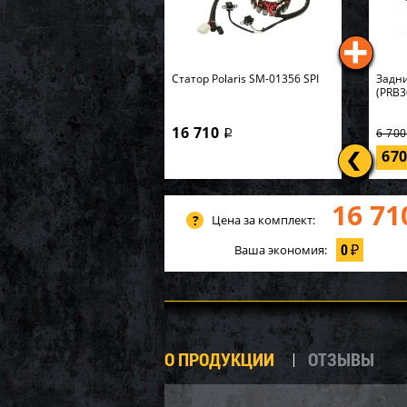
Статор Polaris SM-01356 SPI
Задни
(PRB3
16 710
6 70
i
67
16 71
Цена за комплект:
0
Ваша экономия:
₽
О ПРОДУКЦИИ
ОТЗЫВЫ