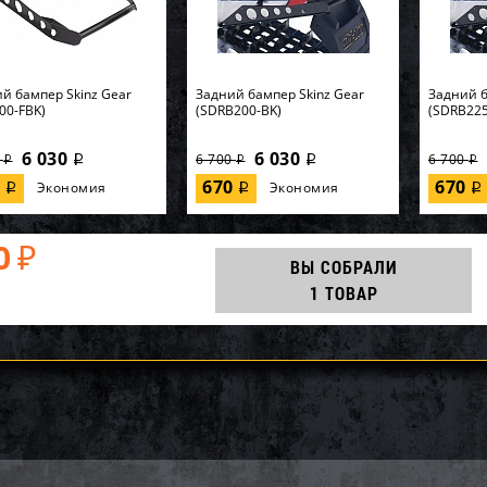
й бампер Skinz Gear
Задний бампер Skinz Gear
Задний б
00-FBK)
(SDRB200-BK)
(SDRB225
6 030
6 030
0
6 700
6 700
i
i
i
i
i
0
670
670
Экономия
Экономия
i
i
i
0
₽
ВЫ СОБРАЛИ
1 ТОВАР