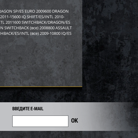
rctic Cat/Yamaha SM-
Бампер Yamaha SM-12530
 DRAGON SP/ES EURO 2009600 DRAGON
011-15600 IQ SHIFT/ES/INTL 2010-
/INTL 2011600 SWITCHBACK/DRAGON/ES
8 919
2 558
2 750
i
i
i
N SWITCHBACK (все) 2008800 ASSAULT
192
Экономия
Экономия
i
BACK/ES/INTL (все) 2009-10800 IQ/ES
ВВЕДИТЕ E-MAIL
PI для снегохода BRP
Бампер SPI для снегохода BRP
7
SM-12683