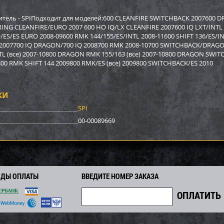
р Sport Parts Inc. для
Бампер BRP SM-12022
Бампер A
REV XP) SM-12454
12517
дитель - SPIПодходит для моделей:600 CLEANFIRE SWITCHBACK 2007600
ING CLEANFIRE/EURO 2007 600 HO IQ/LX CLEANFIRE 2007600 IQ LXT/INTL 2
/ES/ES EURO 2008-09600 RMK 144/155/ES/INTL 2008-11600 SHIFT 136/ES
2 948
3 878
0
4 170
9 590
i
i
i
i
i
2007700 IQ DRAGON/700 IQ 2008700 RMK 2008-10700 SWITCHBACK/DRAGO
2
292
671
Экономия
Экономия
i
i
i
L (все) 2007-10800 DRAGON RMK 155/163 (все) 2007-10800 DRAGON SWITCH
800 RMK SHIFT 144 2009800 RMK/ES (все) 2009800 SWITCHBACK/ES 2010
КИ
SPI
00-00089669
ОДЫ ОПЛАТЫ
ВВЕДИТЕ НОМЕР ЗАКАЗА
р задний BRP SM-12698
Бампер Polaris SM-12494
Бампер S
SM-1246