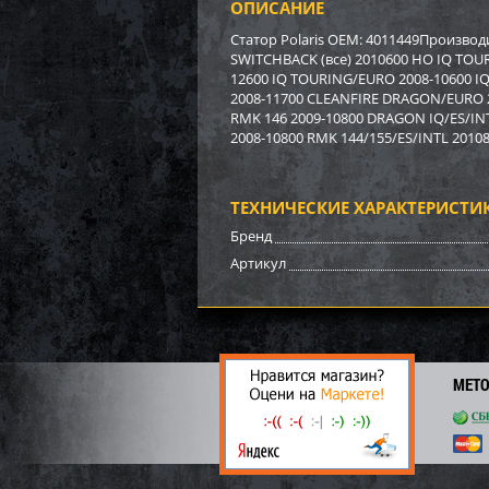
ОПИСАНИЕ
Бампе
BRP (
Статор Polaris OEM: 4011449Произво
SWITCHBACK (все) 2010600 HO IQ TOUR
12600 IQ TOURING/EURO 2008-10600 IQ
3 17
2008-11700 CLEANFIRE DRAGON/EURO 
22
RMK 146 2009-10800 DRAGON IQ/ES/INT
2008-10800 RMK 144/155/ES/INTL 2010
ТЕХНИЧЕСКИЕ ХАРАКТЕРИСТИ
Бренд
Артикул
МЕТ
Бампе