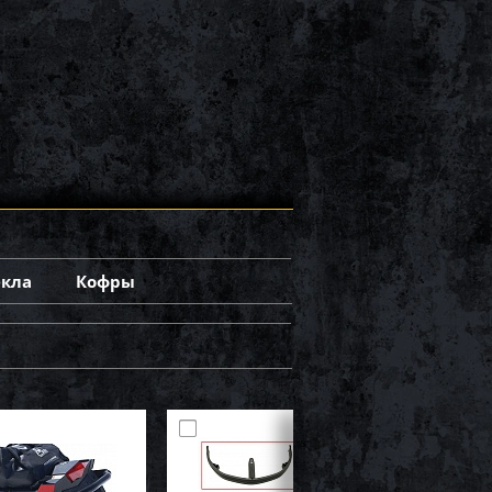
екла
Кофры