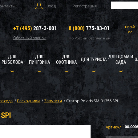
онтакты
Вход
Регистрация
пн-сб
+7 (495)
287-3-001
8 (800)
775-83-01
вс
Обратный звонок
По России бесплатный
ДЛЯ
ДЛЯ
ДЛЯ
ДЛЯ ДОМА И
ДЛЯ ТУРИСТА
Э
РЫБОЛОВА
ПИНГВИНА
ОХОТНИКА
САДА
гохода
/
Расходники
/
Запчасти
/
Статор Polaris SM-01356 SPI
 SPI
00-000
Артикул: