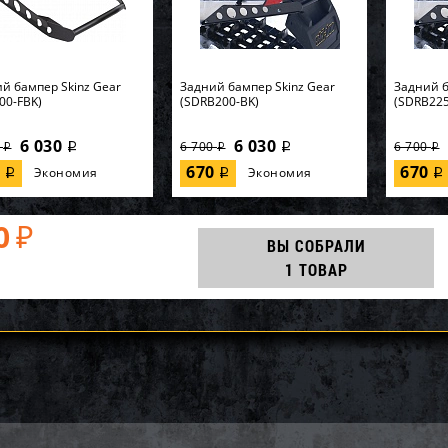
й бампер Skinz Gear
Задний бампер Skinz Gear
Задний б
00-FBK)
(SDRB200-BK)
(SDRB225
6 030
6 030
0
6 700
6 700
i
i
i
i
i
0
670
670
Экономия
Экономия
i
i
i
0
₽
ВЫ СОБРАЛИ
1 ТОВАР