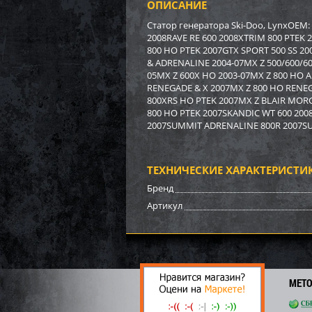
ОПИСАНИЕ
Бампе
BRP (
Статор генератора Ski-Doo, LynxOEM:
2008RAVE RE 600 2008XTRIM 800 PTEK 
800 HO PTEK 2007GTX SPORT 500 SS 20
3 17
& ADRENALINE 2004-07MX Z 500/600/60
22
05MX Z 600X HO 2003-07MX Z 800 HO 
RENEGADE & X 2007MX Z 800 HO RENE
800XRS HO PTEK 2007MX Z BLAIR MORGA
800 HO PTEK 2007SKANDIC WT 600 200
2007SUMMIT ADRENALINE 800R 2007SU
ТЕХНИЧЕСКИЕ ХАРАКТЕРИСТИ
Бренд
Артикул
Бампе
МЕТ