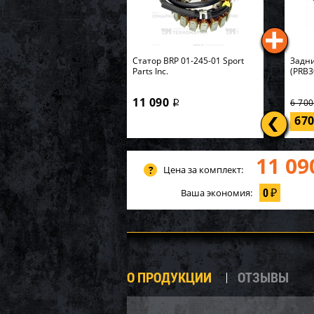
Статор BRP 01-245-01 Sport
Задни
Parts Inc.
(PRB3
11 090
6 70
i
67
11 09
Цена за комплект:
0
Ваша экономия:
₽
О ПРОДУКЦИИ
ОТЗЫВЫ