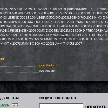
р Sport Parts Inc. для
Бампер BRP SM-12022
Бампер A
REV XP) SM-12454
12517
 410922946, 410922965, 410922993, 420889905Производитель - SPIПодход
2008YETI 600 2008GTX 500 SS 2005-08GTX 550SS SPORT 2007-08GTX 600 HO
07-08 LEGEND 500 SS 2004LEGEND 500/600 2003LEGEND 700 2003-04MX Z 44
2 948
3 878
0
4 170
9 590
i
i
i
i
i
0 HO/700/800 2003 MX Z 600 HO ADRENALINE 2004-07MX Z 600 HO RENEGA
2
292
671
Экономия
Экономия
i
i
i
ADRENALINE & X 2004-07MX Z 800 HO PTEK ADRENALINE 2007MX Z 800 HO 
GADE & RENEGADE X 2004-06MX Z 800 REV 2002MX Z 800HO PTEK ADRENA
N SPECIAL EDITION 2003MX Z REV 600 HO/800/007 SPECIAL EDITION 2003
8-10SUMMIT 600 HO 2003-05SUMMIT 700 2003SUMMIT 800 HO/ADRENALINE
MMIT X 2007SUMMIT X 800 HO 2003SUMMIT X/XRS 2007
КИ
Sport Parts Inc.
00-00089208
р задний BRP SM-12698
Бампер Polaris SM-12494
Бампер S
ОДЫ ОПЛАТЫ
ВВЕДИТЕ НОМЕР ЗАКАЗА
SM-1246