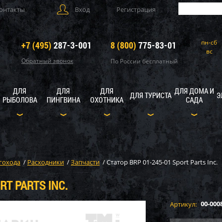
онтакты
Вход
Регистрация
пн-сб
+7 (495)
287-3-001
8 (800)
775-83-01
вс
Обратный звонок
По России бесплатный
ДЛЯ
ДЛЯ
ДЛЯ
ДЛЯ ДОМА И
ДЛЯ ТУРИСТА
Э
РЫБОЛОВА
ПИНГВИНА
ОХОТНИКА
САДА
гохода
/
Расходники
/
Запчасти
/
Статор BRP 01-245-01 Sport Parts Inc.
RT PARTS INC.
00-000
Артикул: