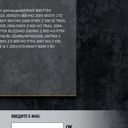
rctic Cat/Yamaha SM-
Бампер Yamaha SM-12530
ит для моделей:RAVE 800 PTEK
/SDI 2005GTX 800 HO 2005-06GTX LTD
0/X RACING 2006-07MX Z 500 SS TRAIL
8 919
2 558
2 750
i
i
i
DE 2004-05MX Z 600 HO TRAIL 2004-
192
Экономия
Экономия
i
PTEK BLIZZARD 2007MX Z 800 HO PTEK
LINE/BLIZZARD/RENEGADE 2007MX Z
MX Z X 800 HO PTEK 2007 MX Z XRS
 & X 2003-07SUMMIT 800R X RS
PI для снегохода BRP
Бампер SPI для снегохода BRP
ВВЕДИТЕ E-MAIL
7
SM-12683