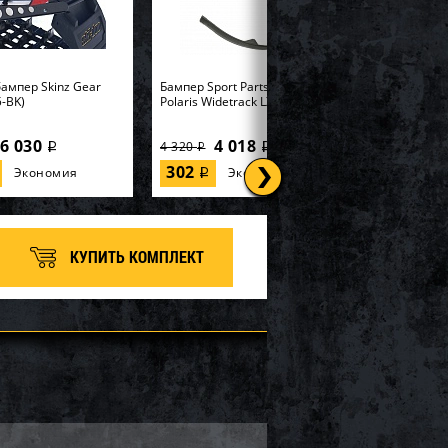
ампер Skinz Gear
Бампер Sport Parts Inc. для
-BK)
Polaris Widetrack LX SM-12358
6 030
4 018
4 320
i
i
i
302
Экономия
Экономия
i
КУПИТЬ КОМПЛЕКТ