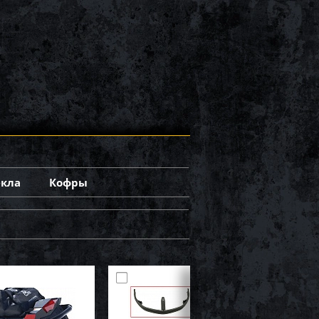
екла
Кофры