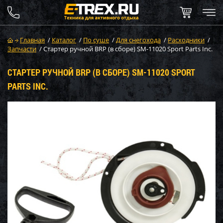
Главная
/
Каталог
/
По суше
/
Для снегохода
/
Расходники
/
Запчасти
/
Стартер ручной BRP (в сборе) SM-11020 Sport Parts Inc.
СТАРТЕР РУЧНОЙ BRP (В СБОРЕ) SM-11020 SPORT
PARTS INC.