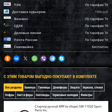
ПЭК
По тарифам ТК
Доставка курьером
1000 руб
Возовоз
По тарифам ТК
СДЭК
По тарифам ТК
Деловые линии
По тарифам ТК
Почта России
По тарифам ТК
Самовывоз
Бесплатно
С ЭТИМ ТОВАРОМ ВЫГОДНО ПОКУПАЮТ В КОМПЛЕКТЕ
Все разделы
Бампера
Гусеницы
Демпферы
Защита
Зеркала, стекла
Кофры
Свет и фары
Снегоходы
Тормозные колодки
Фильтры
Стартер ручной BRP (в сборе) SM-11020 Sport
Parts Inc.