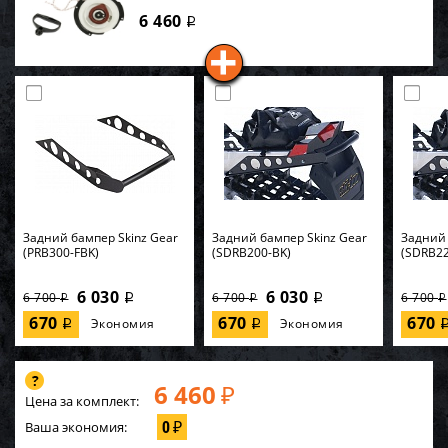
6 460
i
Задний бампер Skinz Gear
Задний бампер Skinz Gear
Задний 
(PRB300-FBK)
(SDRB200-BK)
(SDRB22
6 030
6 030
6 700
6 700
6 700
i
i
i
i
i
670
670
670
Экономия
Экономия
i
i
6 460
₽
Цена за комплект:
0
Ваша экономия:
₽