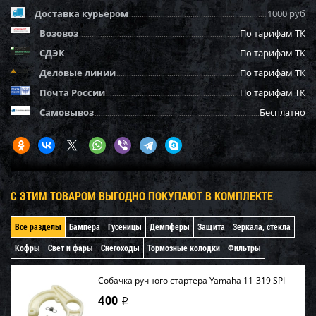
Доставка курьером
1000 руб
Возовоз
По тарифам ТК
СДЭК
По тарифам ТК
Деловые линии
По тарифам ТК
Почта России
По тарифам ТК
Самовывоз
Бесплатно
С ЭТИМ ТОВАРОМ ВЫГОДНО ПОКУПАЮТ В КОМПЛЕКТЕ
Все разделы
Бампера
Гусеницы
Демпферы
Защита
Зеркала, стекла
Кофры
Свет и фары
Снегоходы
Тормозные колодки
Фильтры
Собачка ручного стартера Yamaha 11-319 SPI
400
i