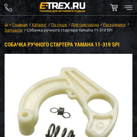
Главная
/
Каталог
/
По суше
/
Для снегохода
/
Расходники
/
Запчасти
/
Собачка ручного стартера Yamaha 11-319 SPI
СОБАЧКА РУЧНОГО СТАРТЕРА YAMAHA 11-319 SPI