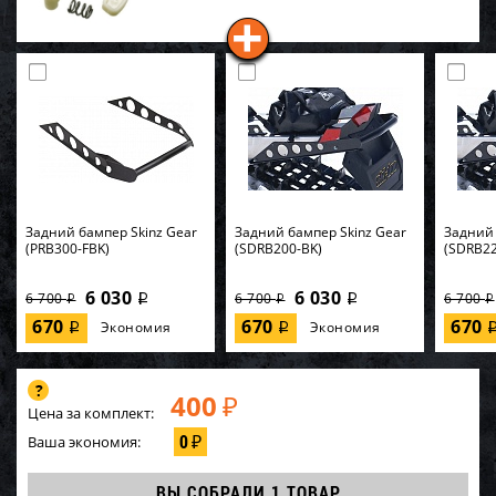
Задний бампер Skinz Gear
Задний бампер Skinz Gear
Задний 
(PRB300-FBK)
(SDRB200-BK)
(SDRB22
6 030
6 030
6 700
6 700
6 700
i
i
i
i
i
670
670
670
Экономия
Экономия
i
i
400
₽
Цена за комплект:
0
Ваша экономия:
₽
ВЫ СОБРАЛИ
1 ТОВАР