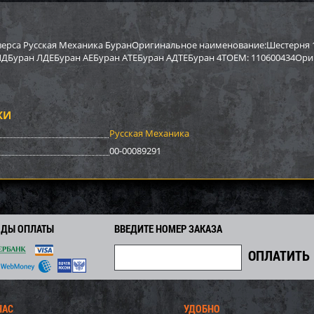
р Sport Parts Inc. для
Бампер BRP SM-12022
Бампер A
REV XP) SM-12454
12517
верса Русская Механика БуранОригинальное наименование:Шестерня 1
ДБуран ЛДЕБуран АЕБуран АТЕБуран АДТЕБуран 4ТOEM: 110600434Ориг
2 948
3 878
0
4 170
9 590
i
i
i
i
i
2
292
671
Экономия
Экономия
i
i
i
КИ
Русская Механика
00-00089291
ОДЫ ОПЛАТЫ
ВВЕДИТЕ НОМЕР ЗАКАЗА
р задний BRP SM-12698
Бампер Polaris SM-12494
Бампер S
НАС
УДОБНО
SM-1246