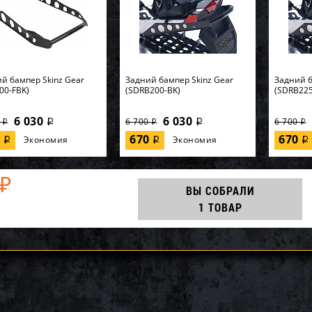
й бампер Skinz Gear
Задний бампер Skinz Gear
Задний б
00-FBK)
(SDRB200-BK)
(SDRB225
6 030
6 030
0
6 700
6 700
i
i
i
i
i
0
670
670
Экономия
Экономия
i
i
i
₽
ВЫ СОБРАЛИ
1 ТОВАР