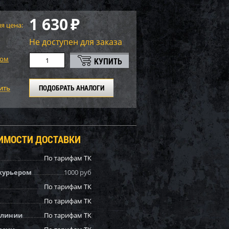
1 630
₽
я цена:
Не доступен для заказа
том
ПОДОБРАТЬ АНАЛОГИ
ОИМОСТИ ДОСТАВКИ
По тарифам ТК
курьером
1000 руб
По тарифам ТК
По тарифам ТК
 линии
По тарифам ТК