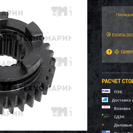
Последня
Купить по
РАСЧЕТ СТ
ПЭК
Доставка 
Возовоз
СДЭК
Деловые