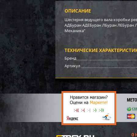
ОПИСАНИЕ
Бампе
BRP (
Шестерня ведущего вала коробки ре
АДБуран АДЕБуран ЛБуран ЛЕБуран Л
Механика"
3 17
22
ТЕХНИЧЕСКИЕ ХАРАКТЕРИСТИ
Бренд
Артикул
МЕТ
Бампе
О 