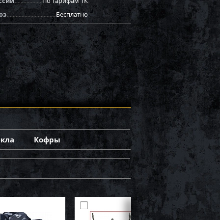
ссии
По тарифам ТК
оз
Бесплатно
екла
Кофры