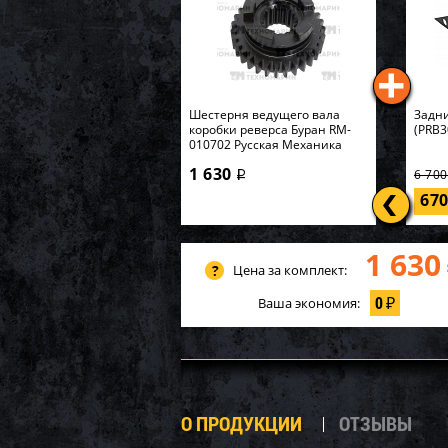
Шестерня ведущего вала
Задни
коробки реверса Буран RM-
(PRB3
010702 Русская Механика
1 630
6 70
i
67
1 630
Цена за комплект:
0
Ваша экономия:
₽
О ПРОДУКЦИИ
ОТЗЫВЫ