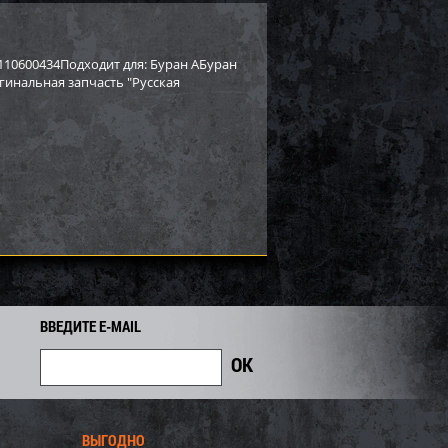
rctic Cat/Yamaha SM-
Бампер Yamaha SM-12530
10600434Подходит для: Буран АБуран
инальная запчасть "Русская
8 919
2 558
2 750
i
i
i
192
Экономия
Экономия
i
ВВЕДИТЕ E-MAIL
PI для снегохода BRP
Бампер SPI для снегохода BRP
ВЫГОДНО
7
SM-12683