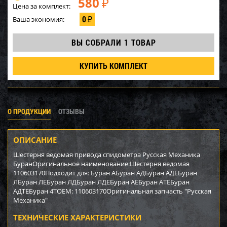
580
₽
Цена за комплект:
0
Ваша экономия:
₽
ВЫ СОБРАЛИ
1 ТОВАР
КУПИТЬ КОМПЛЕКТ
О ПРОДУКЦИИ
ОТЗЫВЫ
ОПИСАНИЕ
Шестерня ведомая привода спидометра Русская Механика
БуранОригинальное наименование:Шестерня ведомая
110603170Подходит для: Буран АБуран АДБуран АДЕБуран
ЛБуран ЛЕБуран ЛДБуран ЛДЕБуран АЕБуран АТЕБуран
АДТЕБуран 4ТOEM: 110603170Оригинальная запчасть "Русская
Механика"
ТЕХНИЧЕСКИЕ ХАРАКТЕРИСТИКИ