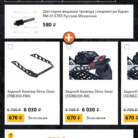
Шестерня ведомая привода спидометра Буран
RM-013785 Русская Механика
580
i
Задний бампер Skinz Gear
Задний бампер Skinz Gear
Задний 
(PRB300-FBK)
(SDRB200-BK)
(SDRB22
6 030
6 030
6 700
6 700
6 700
i
i
i
i
i
670
670
670
Экономия
Экономия
i
i