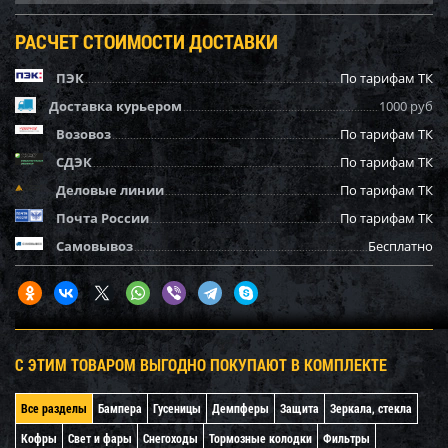
РАСЧЕТ СТОИМОСТИ ДОСТАВКИ
ПЭК
По тарифам ТК
Доставка курьером
1000 руб
Возовоз
По тарифам ТК
СДЭК
По тарифам ТК
Деловые линии
По тарифам ТК
Почта России
По тарифам ТК
Самовывоз
Бесплатно
С ЭТИМ ТОВАРОМ ВЫГОДНО ПОКУПАЮТ В КОМПЛЕКТЕ
Все разделы
Бампера
Гусеницы
Демпферы
Защита
Зеркала, стекла
Кофры
Свет и фары
Снегоходы
Тормозные колодки
Фильтры