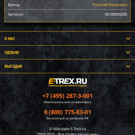
Бренд
Русская Механика
Артикул
00-00089286
О НАС
УДОБНО
ВЫГОДНО
+7 (495) 287-3-001
Многоканальный телефон/факс
8 (800) 775-83-01
Бесплатный из регионов РФ
© Магазин E-TreX.ru
2003-2026 - Все права защищены