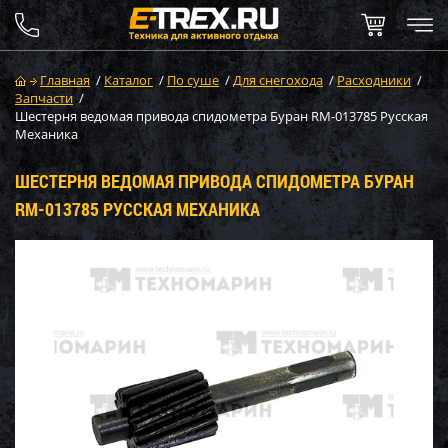
Главная
/
Каталог
/
По суше
/
Для снегохода
/
Расходники
/
Запчасти
/
Шестерня ведомая привода спидометра Буран RM-013785 Русская
Механика
ШЕСТЕРНЯ ВЕДОМАЯ ПРИВОДА СПИДОМЕТРА БУРАН
RM-013785 РУССКАЯ МЕХАНИКА