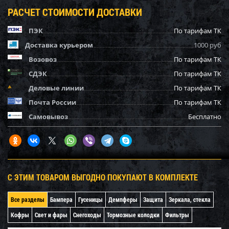
РАСЧЕТ СТОИМОСТИ ДОСТАВКИ
ПЭК
По тарифам ТК
Доставка курьером
1000 руб
Возовоз
По тарифам ТК
СДЭК
По тарифам ТК
Деловые линии
По тарифам ТК
Почта России
По тарифам ТК
Самовывоз
Бесплатно
С ЭТИМ ТОВАРОМ ВЫГОДНО ПОКУПАЮТ В КОМПЛЕКТЕ
Все разделы
Бампера
Гусеницы
Демпферы
Защита
Зеркала, стекла
Кофры
Свет и фары
Снегоходы
Тормозные колодки
Фильтры