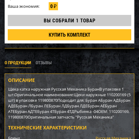
0
Ваша экономия:
₽
ВЫ СОБРАЛИ
1 ТОВАР
КУПИТЬ КОМПЛЕКТ
О ПРОДУКЦИИ
ОТЗЫВЫ
ОПИСАНИЕ
Щека катка наружная Русская Механика БуранВ упаковке 1
шт.Оригинальное наименование:Щеки наружные 110200169 (5
шт) в упаковке 119800870Подходит для: Буран АБуран АДБуран
АДЕБуран ЛБуран ЛЕБуран ЛДБуран ЛДЕБуран АЕБуран
АТЕБуран АДТЕБуран 4ТБуран 4ТДРыбинка -04OEM: 110200169,
119800870Оригинальная запчасть "Русская Механика"
ТЕХНИЧЕСКИЕ ХАРАКТЕРИСТИКИ
Бренд
Русская Механика