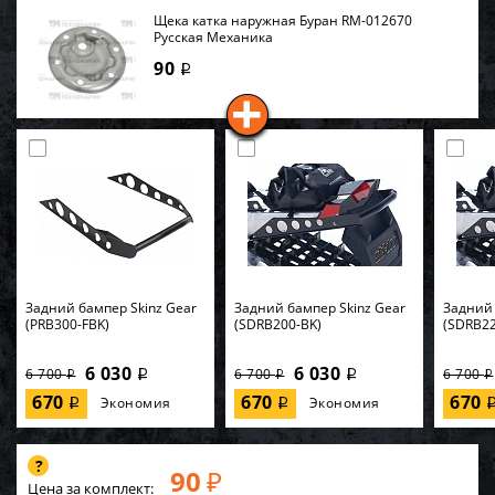
Щека катка наружная Буран RM-012670
Русская Механика
90
i
Задний бампер Skinz Gear
Задний бампер Skinz Gear
Задний 
(PRB300-FBK)
(SDRB200-BK)
(SDRB22
6 030
6 030
6 700
6 700
6 700
i
i
i
i
i
670
670
670
Экономия
Экономия
i
i
90
₽
Цена за комплект: