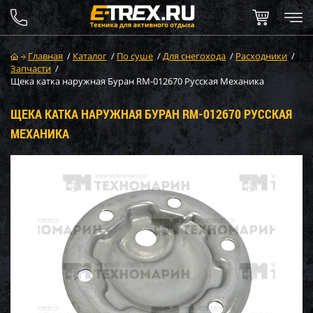
Главная
/
Каталог
/
По суше
/
Для снегохода
/
Расходники
/
Запчасти
/
Щека катка наружная Буран RM-012670 Русская Механика
ЩЕКА КАТКА НАРУЖНАЯ БУРАН RM-012670 РУССКАЯ
МЕХАНИКА